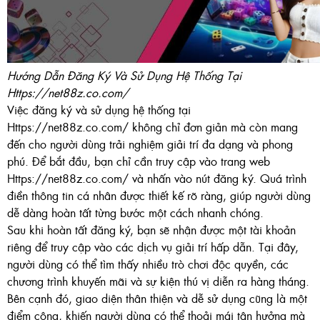
Hướng Dẫn Đăng Ký Và Sử Dụng Hệ Thống Tại
Https://net88z.co.com/
Việc đăng ký và sử dụng hệ thống tại
Https://net88z.co.com/ không chỉ đơn giản mà còn mang
đến cho người dùng trải nghiệm giải trí đa dạng và phong
phú. Để bắt đầu, bạn chỉ cần truy cập vào trang web
Https://net88z.co.com/ và nhấn vào nút đăng ký. Quá trình
điền thông tin cá nhân được thiết kế rõ ràng, giúp người dùng
dễ dàng hoàn tất từng bước một cách nhanh chóng.
Sau khi hoàn tất đăng ký, bạn sẽ nhận được một tài khoản
riêng để truy cập vào các dịch vụ giải trí hấp dẫn. Tại đây,
người dùng có thể tìm thấy nhiều trò chơi độc quyền, các
chương trình khuyến mãi và sự kiện thú vị diễn ra hàng tháng.
Bên cạnh đó, giao diện thân thiện và dễ sử dụng cũng là một
điểm cộng, khiến người dùng có thể thoải mái tận hưởng mà