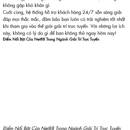
không gặp khó khăn gì.
Cuối cùng, hệ thống hỗ trợ khách hàng 24/7 sẵn sàng giải
đáp mọi thắc mắc, đảm bảo bạn luôn có trải nghiệm tốt nhất
khi tham gia vào thế giới giải trí trực tuyến. Với những lợi ích
này, không có lý do gì để bạn không thử ngay hôm nay!
Điểm Nổi Bật Của Net88 Trong Ngành Giải Trí Trực Tuyến
Điểm Nổi Bật Của Net88 Trong Ngành Giải Trí Trực Tuyến