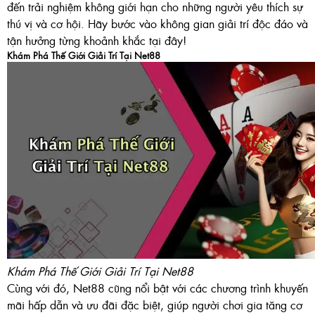
đến trải nghiệm không giới hạn cho những người yêu thích sự
thú vị và cơ hội. Hãy bước vào không gian giải trí độc đáo và
tận hưởng từng khoảnh khắc tại đây!
Khám Phá Thế Giới Giải Trí Tại Net88
Khám Phá Thế Giới Giải Trí Tại Net88
Cùng với đó, Net88 cũng nổi bật với các chương trình khuyến
mãi hấp dẫn và ưu đãi đặc biệt, giúp người chơi gia tăng cơ