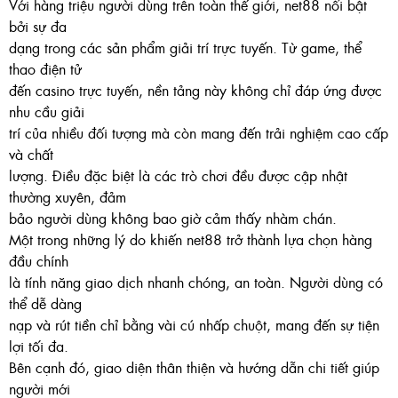
Với hàng triệu người dùng trên toàn thế giới, net88 nổi bật
bởi sự đa
dạng trong các sản phẩm giải trí trực tuyến. Từ game, thể
thao điện tử
đến casino trực tuyến, nền tảng này không chỉ đáp ứng được
nhu cầu giải
trí của nhiều đối tượng mà còn mang đến trải nghiệm cao cấp
và chất
lượng. Điều đặc biệt là các trò chơi đều được cập nhật
thường xuyên, đảm
bảo người dùng không bao giờ cảm thấy nhàm chán.
Một trong những lý do khiến net88 trở thành lựa chọn hàng
đầu chính
là tính năng giao dịch nhanh chóng, an toàn. Người dùng có
thể dễ dàng
nạp và rút tiền chỉ bằng vài cú nhấp chuột, mang đến sự tiện
lợi tối đa.
Bên cạnh đó, giao diện thân thiện và hướng dẫn chi tiết giúp
người mới