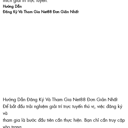
Hướng Dẫn
Đăng Ký Và Tham Gia Net88 Đơn Giản Nhất
Hướng Dẫn Đăng Ký Và Tham Gia Net88 Đơn Giản Nhất
Để bắt đầu trải nghiệm giải trí trực tuyến thú vị, việc đăng ký
và
tham gia là bước đầu tiên cần thực hiện. Bạn chỉ cần truy cập
vào trang