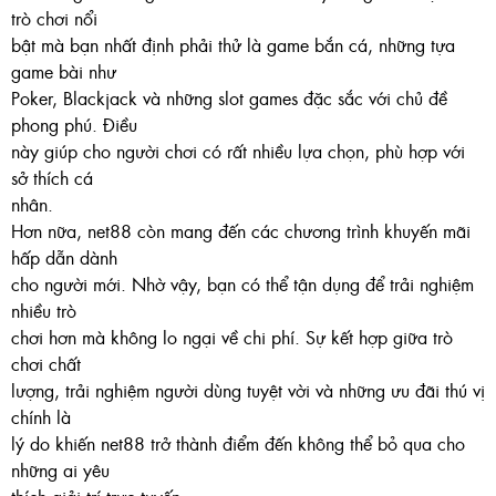
trò chơi nổi
bật mà bạn nhất định phải thử là game bắn cá, những tựa
game bài như
Poker, Blackjack và những slot games đặc sắc với chủ đề
phong phú. Điều
này giúp cho người chơi có rất nhiều lựa chọn, phù hợp với
sở thích cá
nhân.
Hơn nữa, net88 còn mang đến các chương trình khuyến mãi
hấp dẫn dành
cho người mới. Nhờ vậy, bạn có thể tận dụng để trải nghiệm
nhiều trò
chơi hơn mà không lo ngại về chi phí. Sự kết hợp giữa trò
chơi chất
lượng, trải nghiệm người dùng tuyệt vời và những ưu đãi thú vị
chính là
lý do khiến net88 trở thành điểm đến không thể bỏ qua cho
những ai yêu
thích giải trí trực tuyến.