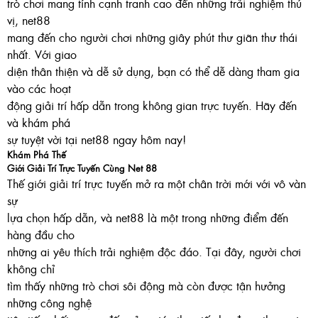
trò chơi mang tính cạnh tranh cao đến những trải nghiệm thú
vị, net88
mang đến cho người chơi những giây phút thư giãn thư thái
nhất. Với giao
diện thân thiện và dễ sử dụng, bạn có thể dễ dàng tham gia
vào các hoạt
động giải trí hấp dẫn trong không gian trực tuyến. Hãy đến
và khám phá
sự tuyệt vời tại net88 ngay hôm nay!
Khám Phá Thế
Giới Giải Trí Trực Tuyến Cùng Net 88
Thế giới giải trí trực tuyến mở ra một chân trời mới với vô vàn
sự
lựa chọn hấp dẫn, và net88 là một trong những điểm đến
hàng đầu cho
những ai yêu thích trải nghiệm độc đáo. Tại đây, người chơi
không chỉ
tìm thấy những trò chơi sôi động mà còn được tận hưởng
những công nghệ