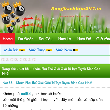
Home
Dự Đoán
Soi Cầu
Nuôi Lô
Nuôi Đề
Giờ vàn
Miền Bắc
/
Miền Trung
/
Miền Nam
Trang chủ
›
Net 88 – Khám Phá Thế Giới Giải Trí Trực Tuyến Đỉnh Cao
Nhất
Net 88 – Khám Phá Thế Giới Giải Trí Trực Tuyến Đỉnh Cao Nhất
Khám phá
net88
, nơi bạn sẽ bước
vào một thế giới giải trí trực tuyến đầy màu sắc và hấp dẫn.
Từ những