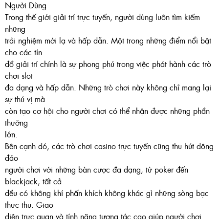
Người Dùng
Trong thế giới giải trí trực tuyến, người dùng luôn tìm kiếm
những
trải nghiệm mới lạ và hấp dẫn. Một trong những điểm nổi bật
cho các tín
đồ giải trí chính là sự phong phú trong việc phát hành các trò
chơi slot
đa dạng và hấp dẫn. Những trò chơi này không chỉ mang lại
sự thú vị mà
còn tạo cơ hội cho người chơi có thể nhận được những phần
thưởng
lớn.
Bên cạnh đó, các trò chơi casino trực tuyến cũng thu hút đông
đảo
người chơi với những bàn cược đa dạng, từ poker đến
blackjack, tất cả
đều có không khí phấn khích không khác gì những sòng bạc
thực thụ. Giao
diện trực quan và tính năng tương tác cao giúp người chơi