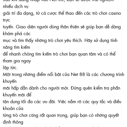
nhiều dịch vụ
giải trí đa dạng, từ cá cược thể thao đến các trò chơi casino
trực
tuyến. Giao diện người dùng thân thiện sẽ giúp bạn dễ dàng
khám phá các
mục và tìm thấy những trò chơi yêu thích. Hãy sử dụng tính
năng tìm kiếm
để nhanh chóng tìm kiếm trò chơi bạn quan tâm và có thể
tham gia ngay
lập tức.
Một trong những điểm nổi bật của Net 88 là các chương trình
khuyến
mãi hấp dẫn dành cho người mới. Đừng quên kiểm tra phần
khuyến mãi để
tận dụng tối đa các ưu đãi. Việc nắm rõ các quy tắc và điều
khoản của
từng trò chơi cũng rất quan trọng, giúp bạn có những quyết
định thông