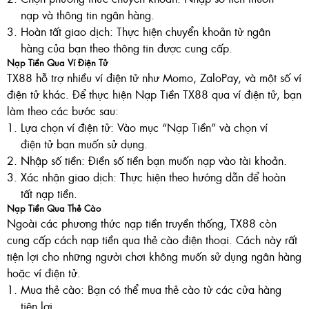
nạp và thông tin ngân hàng.
Hoàn tất giao dịch: Thực hiện chuyển khoản từ ngân
hàng của bạn theo thông tin được cung cấp.
Nạp Tiền Qua Ví Điện Tử
TX88 hỗ trợ nhiều ví điện tử như Momo, ZaloPay, và một số ví
điện tử khác. Để thực hiện Nạp Tiền TX88 qua ví điện tử, bạn
làm theo các bước sau:
Lựa chọn ví điện tử: Vào mục “Nạp Tiền” và chọn ví
điện tử bạn muốn sử dụng.
Nhập số tiền: Điền số tiền bạn muốn nạp vào tài khoản.
Xác nhận giao dịch: Thực hiện theo hướng dẫn để hoàn
tất nạp tiền.
Nạp Tiền Qua Thẻ Cào
Ngoài các phương thức nạp tiền truyền thống, TX88 còn
cung cấp cách nạp tiền qua thẻ cào điện thoại. Cách này rất
tiện lợi cho những người chơi không muốn sử dụng ngân hàng
hoặc ví điện tử.
Mua thẻ cào: Bạn có thể mua thẻ cào từ các cửa hàng
tiện lợi.