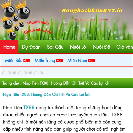
Home
Dự Đoán
Soi Cầu
Nuôi Lô
Nuôi Đề
Giờ vàn
Miền Bắc
/
Miền Trung
/
Miền Nam
Trang chủ
›
Nạp Tiền TX88: Hướng Dẫn Chi Tiết Và Các Lợi Ích
Nạp Tiền TX88: Hướng Dẫn Chi Tiết Và Các Lợi Ích
Nạp Tiền
TX88
đang trở thành một trong những hoạt động
được nhiều người chơi cá cược trực tuyến quan tâm. TX88
không chỉ là một nền tảng cá cược phổ biến mà còn cung
cấp nhiều tính năng hấp dẫn giúp người chơi có trải nghiệm