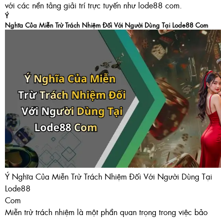
với các nền tảng giải trí trực tuyến như lode88 com.
Ý
Nghĩa Của Miễn Trừ Trách Nhiệm Đối Với Người Dùng Tại Lode88 Com
Ý Nghĩa Của Miễn Trừ Trách Nhiệm Đối Với Người Dùng Tại
Lode88
Com
Miễn trừ trách nhiệm là một phần quan trọng trong việc bảo