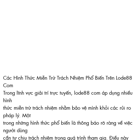
Các Hình Thức Miễn Trừ Trách Nhiệm Phổ Biến Trên Lode88
Com
Trong lĩnh vực giải trí trực tuyến, lode88 com áp dụng nhiều
hình
thức miễn trừ trách nhiệm nhằm bảo vệ mình khỏi các rủi ro
pháp lý. Một
trong những hình thức phổ biến là thông báo rõ ràng về việc
người dùng
cần tự chịu trách nhiệm trong quá trình tham gia. Điều này