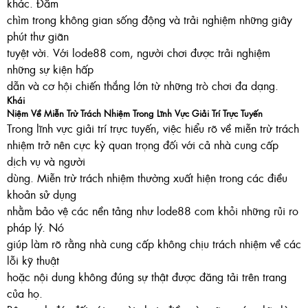
khác. Đắm
chìm trong không gian sống động và trải nghiệm những giây
phút thư giãn
tuyệt vời. Với lode88 com, người chơi được trải nghiệm
những sự kiện hấp
dẫn và cơ hội chiến thắng lớn từ những trò chơi đa dạng.
Khái
Niệm Về Miễn Trừ Trách Nhiệm Trong Lĩnh Vực Giải Trí Trực Tuyến
Trong lĩnh vực giải trí trực tuyến, việc hiểu rõ về miễn trừ trách
nhiệm trở nên cực kỳ quan trọng đối với cả nhà cung cấp
dịch vụ và người
dùng. Miễn trừ trách nhiệm thường xuất hiện trong các điều
khoản sử dụng
nhằm bảo vệ các nền tảng như lode88 com khỏi những rủi ro
pháp lý. Nó
giúp làm rõ rằng nhà cung cấp không chịu trách nhiệm về các
lỗi kỹ thuật
hoặc nội dung không đúng sự thật được đăng tải trên trang
của họ.