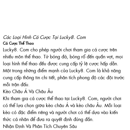
Các Loại Hình Cá Cược Tại Lucky8. Com
Cá Cược Thể Thao
Lucky8. Com cho phép người chơi tham gia cá cược trên
nhiều môn thể thao. Từ bóng đá, bóng rổ đến quần vợt, mọi
loại hình thể thao đều được cung cấp tỷ lệ cược hấp dẫn.
Một trong những điểm mạnh của Lucky8. Com là khả năng
cung cấp thông tin chi tiết, phân tích phong độ các đội trước
mỗi trận đấu.
Kèo Châu Á Và Châu Âu
Khi tham gia cá cược thể thao tại Lucky8. Com, người chơi
có thể lựa chọn giữa kèo châu Á và kèo châu Âu. Mỗi loại
kèo có đặc điểm riêng và người chơi có thể dựa vào kiến
thức cá nhân để đưa ra quyết định đúng đắn.
Nhận Định Và Phân Tích Chuyên Sâu