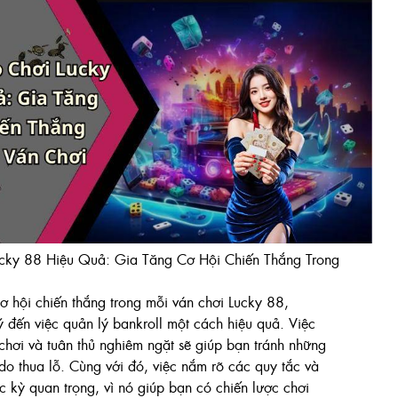
ky 88 Hiệu Quả: Gia Tăng Cơ Hội Chiến Thắng Trong
cơ hội chiến thắng trong mỗi ván chơi Lucky 88,
ý đến việc quản lý bankroll một cách hiệu quả. Việc
chơi và tuân thủ nghiêm ngặt sẽ giúp bạn tránh những
do thua lỗ. Cùng với đó, việc nắm rõ các quy tắc và
c kỳ quan trọng, vì nó giúp bạn có chiến lược chơi