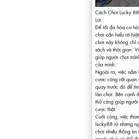
Cách Chơi Lucky 88
Lợi
Để tối đa hóa cơ hội
chơi cần hiểu rõ luậ
chơi này không chỉ
sách và thời gian. 
giúp người chơi trán
của mình.
Ngoài ra, việc nắm 
cược cũng rất quan 
quay trước đó để tì
làn chơi. Bên cạnh 
thử cũng giúp người 
cược thật.
Cuối cùng, việc tha
lucky88 từ những ng
chơi nhiều thông tin
người chơi có thể đ