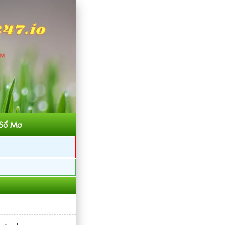
Sổ Mơ