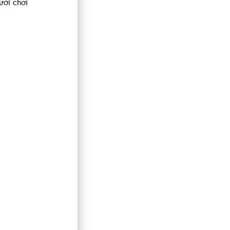
ười chơi