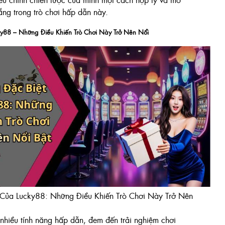
ắng trong trò chơi hấp dẫn này.
y88 – Những Điều Khiến Trò Chơi Này Trở Nên Nổi
 Của Lucky88: Những Điều Khiến Trò Chơi Này Trở Nên
 nhiều tính năng hấp dẫn, đem đến trải nghiệm chơi