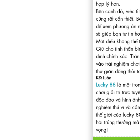
hợp lý hơn.
Bên cạnh đó, việc t
cũng rất cần thiết.
để xem phương án n
sẽ giúp bạn tự tin h
Một điều không thể 
Giữ cho tinh thần bì
định chính xác. Trá
vào trải nghiệm chơ
thư giãn đồng thời 
Kết Luận
Lucky 88
là một tro
chơi giải trí trực t
độc đáo và hình ảnh
nghiệm thú vị và cả
thế giới của lucky
hội trúng thưởng mà
vọng!