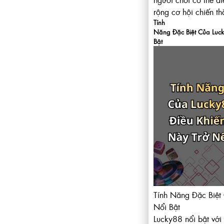
rộng cơ hội chiến th
Tính
Năng Đặc Biệt Của Luck
Bật
Tính Năng Đặc Biệt
Nổi Bật
Lucky88 nổi bật với