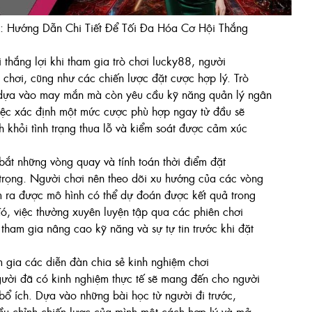
: Hướng Dẫn Chi Tiết Để Tối Đa Hóa Cơ Hội Thắng
 thắng lợi khi tham gia trò chơi lucky88, người
t chơi, cũng như các chiến lược đặt cược hợp lý. Trò
 dựa vào may mắn mà còn yêu cầu kỹ năng quản lý ngân
Việc xác định một mức cược phù hợp ngay từ đầu sẽ
h khỏi tình trạng thua lỗ và kiểm soát được cảm xúc
bắt những vòng quay và tính toán thời điểm đặt
trọng. Người chơi nên theo dõi xu hướng của các vòng
m ra được mô hình có thể dự đoán được kết quả trong
đó, việc thường xuyên luyện tập qua các phiên chơi
tham gia nâng cao kỹ năng và sự tự tin trước khi đặt
m gia các diễn đàn chia sẻ kinh nghiệm chơi
ười đã có kinh nghiệm thực tế sẽ mang đến cho người
 bổ ích. Dựa vào những bài học từ người đi trước,
iều chỉnh chiến lược của mình một cách hợp lý và mở