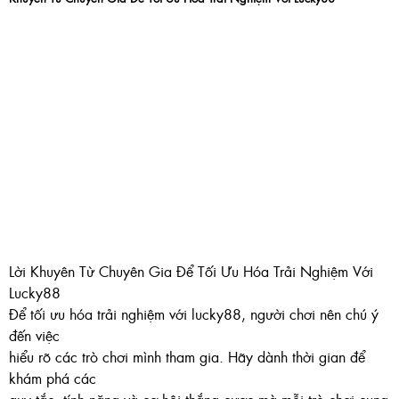
Lời Khuyên Từ Chuyên Gia Để Tối Ưu Hóa Trải Nghiệm Với
Lucky88
Để tối ưu hóa trải nghiệm với lucky88, người chơi nên chú ý
đến việc
hiểu rõ các trò chơi mình tham gia. Hãy dành thời gian để
khám phá các
quy tắc, tính năng và cơ hội thắng cược mà mỗi trò chơi cung