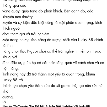
thông qua các
vòng quay, giúp tăng độ phấn khích. Bên cạnh đó, các
khuyến mãi thường
xuyên và sự kiện đặc biệt cũng là một phần quan trọng, kích
thích người
chơi tham gia và trải nghiệm.
Một trong những tính năng ấn tượng nhất của Lucky 88 chính
là tính
năng chơi thử. Người chơi có thể trải nghiệm miễn phí trước
khi quyết
định đầu tư, giúp họ có cái nhìn tổng quát về cách chơi và cơ
hội thắng.
Tính năng này đã trở thành một yếu tố quan trọng, khiến
Lucky 88 trở
thành lựa chọn yêu thích của đa số game thủ, tạo nên sức hút
khó
cưỡng.
Lời
Khuyên Từ Chuyên Gia Để Tối Ưu Hóa Trải Nghiệm Với Lucky88