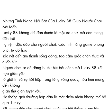
Những Tính Năng Nổi Bật Của Lucky 88 Giúp Người Chơi
Mê Mẩn
Lucky 88 không chỉ đơn thuần là một trò chơi mà còn mang
đến trải
nghiệm độc đáo cho người chơi. Các tính năng game phong
phú, từ đồ họa
sắc nét đến âm thanh sống động, tạo cảm giác chân thực và
cuốn hút.
Người chơi sẽ dễ dàng bị thu hút bởi cách mà Lucky 88 kết
hợp giữa yếu
tố giải trí và sự hồi hộp trong từng vòng quay, hứa hẹn mang
đến không
gian thư giãn tuyệt vời.
Hệ thống giải thưởng hấp dẫn là một điểm nhấn không thể bỏ
qua. Lucky
88 mang đến cho người chơi nhiều cơ hội thắng cược lớn