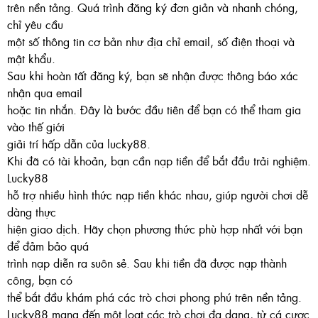
trên nền tảng. Quá trình đăng ký đơn giản và nhanh chóng,
chỉ yêu cầu
một số thông tin cơ bản như địa chỉ email, số điện thoại và
mật khẩu.
Sau khi hoàn tất đăng ký, bạn sẽ nhận được thông báo xác
nhận qua email
hoặc tin nhắn. Đây là bước đầu tiên để bạn có thể tham gia
vào thế giới
giải trí hấp dẫn của lucky88.
Khi đã có tài khoản, bạn cần nạp tiền để bắt đầu trải nghiệm.
Lucky88
hỗ trợ nhiều hình thức nạp tiền khác nhau, giúp người chơi dễ
dàng thực
hiện giao dịch. Hãy chọn phương thức phù hợp nhất với bạn
để đảm bảo quá
trình nạp diễn ra suôn sẻ. Sau khi tiền đã được nạp thành
công, bạn có
thể bắt đầu khám phá các trò chơi phong phú trên nền tảng.
Lucky88 mang đến một loạt các trò chơi đa dạng, từ cá cược