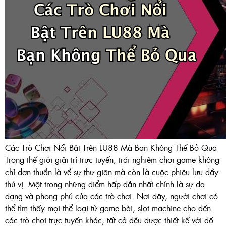
Các Trò Chơi Nổi Bật Trên LU88 Mà Bạn Không Thể Bỏ Qua
Trong thế giới giải trí trực tuyến, trải nghiệm chơi game không
chỉ đơn thuần là về sự thư giãn mà còn là cuộc phiêu lưu đầy
thú vị. Một trong những điểm hấp dẫn nhất chính là sự đa
dạng và phong phú của các trò chơi. Nơi đây, người chơi có
thể tìm thấy mọi thể loại từ game bài, slot machine cho đến
các trò chơi trực tuyến khác, tất cả đều được thiết kế với đồ