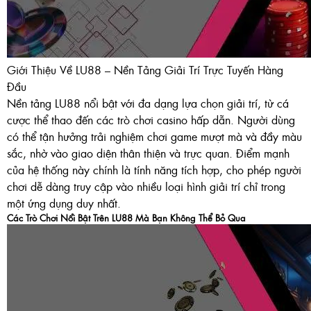
Giới Thiệu Về LU88 – Nền Tảng Giải Trí Trực Tuyến Hàng
Đầu
Nền tảng LU88 nổi bật với đa dạng lựa chọn giải trí, từ cá
cược thể thao đến các trò chơi casino hấp dẫn. Người dùng
có thể tận hưởng trải nghiệm chơi game mượt mà và đầy màu
sắc, nhờ vào giao diện thân thiện và trực quan. Điểm mạnh
của hệ thống này chính là tính năng tích hợp, cho phép người
chơi dễ dàng truy cập vào nhiều loại hình giải trí chỉ trong
một ứng dụng duy nhất.
Các Trò Chơi Nổi Bật Trên LU88 Mà Bạn Không Thể Bỏ Qua