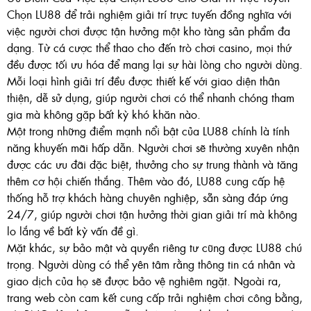
Chọn LU88 để trải nghiệm giải trí trực tuyến đồng nghĩa với
việc người chơi được tận hưởng một kho tàng sản phẩm đa
dạng. Từ cá cược thể thao cho đến trò chơi casino, mọi thứ
đều được tối ưu hóa để mang lại sự hài lòng cho người dùng.
Mỗi loại hình giải trí đều được thiết kế với giao diện thân
thiện, dễ sử dụng, giúp người chơi có thể nhanh chóng tham
gia mà không gặp bất kỳ khó khăn nào.
Một trong những điểm mạnh nổi bật của LU88 chính là tính
năng khuyến mãi hấp dẫn. Người chơi sẽ thường xuyên nhận
được các ưu đãi đặc biệt, thưởng cho sự trung thành và tăng
thêm cơ hội chiến thắng. Thêm vào đó, LU88 cung cấp hệ
thống hỗ trợ khách hàng chuyên nghiệp, sẵn sàng đáp ứng
24/7, giúp người chơi tận hưởng thời gian giải trí mà không
lo lắng về bất kỳ vấn đề gì.
Mặt khác, sự bảo mật và quyền riêng tư cũng được LU88 chú
trọng. Người dùng có thể yên tâm rằng thông tin cá nhân và
giao dịch của họ sẽ được bảo vệ nghiêm ngặt. Ngoài ra,
trang web còn cam kết cung cấp trải nghiệm chơi công bằng,