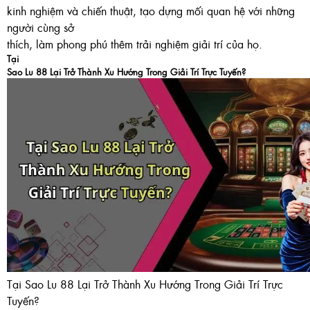
kinh nghiệm và chiến thuật, tạo dựng mối quan hệ với những
người cùng sở
thích, làm phong phú thêm trải nghiệm giải trí của họ.
Tại
Sao Lu 88 Lại Trở Thành Xu Hướng Trong Giải Trí Trực Tuyến?
Tại Sao Lu 88 Lại Trở Thành Xu Hướng Trong Giải Trí Trực
Tuyến?