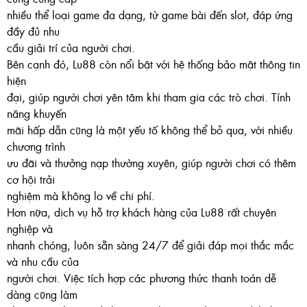
nhiều thể loại game đa dạng, từ game bài đến slot, đáp ứng
đầy đủ nhu
cầu giải trí của người chơi.
Bên cạnh đó, Lu88 còn nổi bật với hệ thống bảo mật thông tin
hiện
đại, giúp người chơi yên tâm khi tham gia các trò chơi. Tính
năng khuyến
mãi hấp dẫn cũng là một yếu tố không thể bỏ qua, với nhiều
chương trình
ưu đãi và thưởng nạp thường xuyên, giúp người chơi có thêm
cơ hội trải
nghiệm mà không lo về chi phí.
Hơn nữa, dịch vụ hỗ trợ khách hàng của Lu88 rất chuyên
nghiệp và
nhanh chóng, luôn sẵn sàng 24/7 để giải đáp mọi thắc mắc
và nhu cầu của
người chơi. Việc tích hợp các phương thức thanh toán dễ
dàng cũng làm