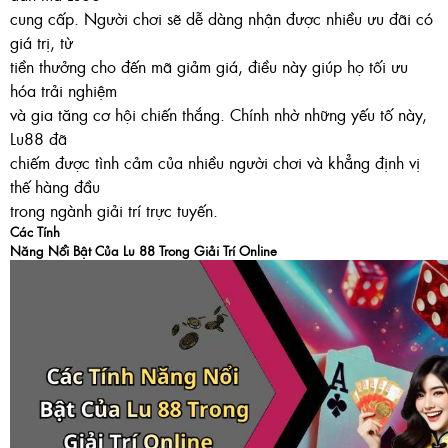
cung cấp. Người chơi sẽ dễ dàng nhận được nhiều ưu đãi có
giá trị, từ
tiền thưởng cho đến mã giảm giá, điều này giúp họ tối ưu
hóa trải nghiệm
và gia tăng cơ hội chiến thắng. Chính nhờ những yếu tố này,
Lu88 đã
chiếm được tình cảm của nhiều người chơi và khẳng định vị
thế hàng đầu
trong ngành giải trí trực tuyến.
Các Tính
Năng Nổi Bật Của Lu 88 Trong Giải Trí Online