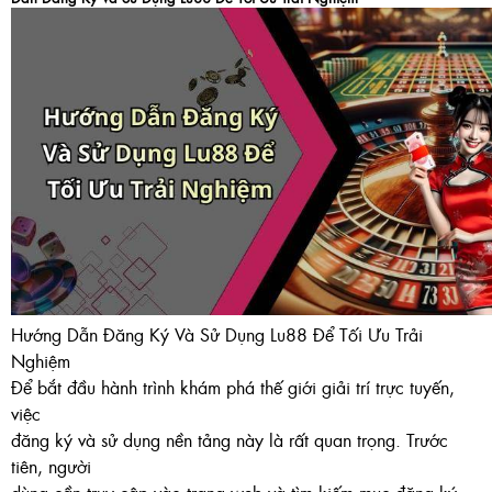
Hướng Dẫn Đăng Ký Và Sử Dụng Lu88 Để Tối Ưu Trải
Nghiệm
Để bắt đầu hành trình khám phá thế giới giải trí trực tuyến,
việc
đăng ký và sử dụng nền tảng này là rất quan trọng. Trước
tiên, người
dùng cần truy cập vào trang web và tìm kiếm mục đăng ký,