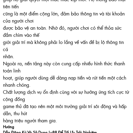
tiên tiến
cũng là một điểm cộng lớn, đảm bảo thông tin và tài khoản
của người chơi
được bảo vệ an toàn. Nhờ đó, người chơi có thể thỏa sức
đắm chìm vào thế
giới giải trí mà không phải lo lắng về vấn đề bị lộ thông tin
cá
nhân.
Ngoài ra, nền tảng này còn cung cấp nhiều hình thức thanh
toán linh
hoạt, giúp người dùng dễ dàng nạp tiền và rút tiền một cách
nhanh chóng.
Chất lượng dịch vụ ổn định cùng với sự hưởng ứng tích cực từ
cộng đồng
game thủ đã tạo nên một môi trường giải trí sôi động và hấp
dẫn, thu hút
hàng triệu người tham gia.
Hướng
Dẫn Đăng Ký Và Sử Dụng Lu88 Để Tối Ưu Trải Nghiệm