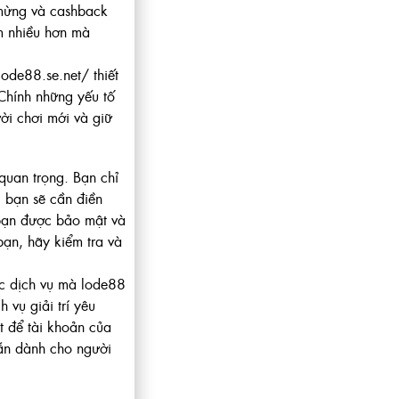
 mừng và cashback
ệm nhiều hơn mà
ode88.se.net/ thiết
 Chính những yếu tố
ười chơi mới và giữ
 quan trọng. Bạn chỉ
, bạn sẽ cần điền
 bạn được bảo mật và
bạn, hãy kiểm tra và
ác dịch vụ mà lode88
 vụ giải trí yêu
t để tài khoản của
ẫn dành cho người