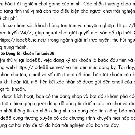
 ưu hóa trải nghiệm chơi game của mình. Các phần thưởng chào
a tăng tính thú vị mà còn tạo điều kiện cho người chơi trải nghi
 chi phí.
là sự chăm sóc khách hàng tận tâm và chuyên nghiệp. Https://l
trực tuyến 24/7, giúp người chơi giải quyết mọi vấn đề kịp thời.
ttps://lode88.se.net/ trong ngành giải trí trực tuyến, thu hút ng
 trung thành.
Sử Dụng Tài Khoản Tại Lode88
ệm thú vị tại lode88, việc đăng ký tài khoản là bước đầu tiên và
ang web Https://lode88.se.net/ và tìm đến mục đăng ký. Tại đây
 nhân như tên, email và số điện thoại để đảm bảo tài khoản của
 khi hoàn tất, một liên kết xác nhận sẽ được gửi đến email của 
ạt tài khoản.
ã được kích hoạt, bạn có thể đăng nhập và bắt đầu khám phá c
thân thiện giúp người dùng dễ dàng tìm kiếm các trò chơi và dịch
p nhật thông tin cá nhân cũng như sử dụng các tính năng bảo mậ
Lode88 cũng thường xuyên có các chương trình khuyến mãi hấp d
ụng cơ hội này để tối đa hóa trải nghiệm của bạn tại đây.