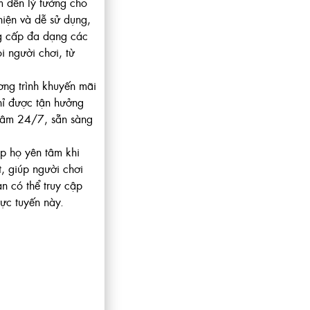
m đến lý tưởng cho
hiện và dễ sử dụng,
ng cấp đa dạng các
i người chơi, từ
ơng trình khuyến mãi
hỉ được tận hưởng
 tâm 24/7, sẵn sàng
úp họ yên tâm khi
t, giúp người chơi
n có thể truy cập
rực tuyến này.