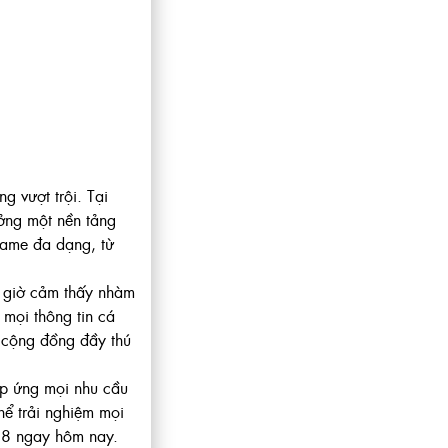
 vượt trội. Tại
ởng một nền tảng
 game đa dạng, từ
o giờ cảm thấy nhàm
mọi thông tin cá
t cộng đồng đầy thú
p ứng mọi nhu cầu
hể trải nghiệm mọi
e88 ngay hôm nay.