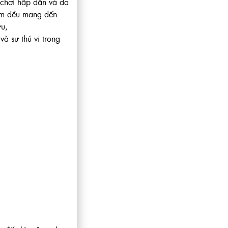
ò chơi hấp dẫn và đa
iệm đều mang đến
ưu,
à sự thú vị trong