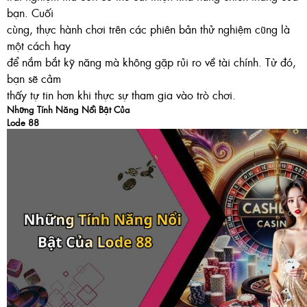
bạn. Cuối
cùng, thực hành chơi trên các phiên bản thử nghiệm cũng là
một cách hay
để nắm bắt kỹ năng mà không gặp rủi ro về tài chính. Từ đó,
bạn sẽ cảm
thấy tự tin hơn khi thực sự tham gia vào trò chơi.
Những Tính Năng Nổi Bật Của
Lode 88