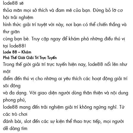
lode88 sẽ
thỏa mãn mọi sở thích và đam mê của bạn. Đừng bỏ lỡ cơ
hội trải nghiệm
hình thức giải trí tuyệt vời này, nơi bạn có thể chiến thắng và
thư giãn
cùng bạn bè. Truy cập ngay để khám phá những điều thú vị
tại lode88!
Lode 88 – Khám
Phá Thế Giới Giải Trí Trực Tuyến
Trong thế giới giải trí trực tuyến hiện nay, lode88 nổi lên như
một
điểm đến thú vị cho những ai yêu thích các hoạt động giải trí
sôi động
và đa dạng. Với giao diện người dùng thân thiện và nội dung
phong phú,
lode88 mang đến trải nghiệm giải trí không ngừng nghỉ. Từ
các trò chơi
đánh bài, slot đến các sự kiện thể thao trực tiếp, mọi người
dễ dàng tìm