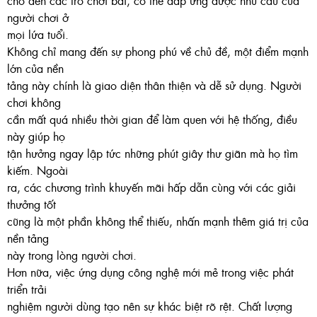
người chơi ở
mọi lứa tuổi.
Không chỉ mang đến sự phong phú về chủ đề, một điểm mạnh
lớn của nền
tảng này chính là giao diện thân thiện và dễ sử dụng. Người
chơi không
cần mất quá nhiều thời gian để làm quen với hệ thống, điều
này giúp họ
tận hưởng ngay lập tức những phút giây thư giãn mà họ tìm
kiếm. Ngoài
ra, các chương trình khuyến mãi hấp dẫn cùng với các giải
thưởng tốt
cũng là một phần không thể thiếu, nhấn mạnh thêm giá trị của
nền tảng
này trong lòng người chơi.
Hơn nữa, việc ứng dụng công nghệ mới mẻ trong việc phát
triển trải
nghiệm người dùng tạo nên sự khác biệt rõ rệt. Chất lượng