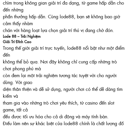
chìm trong không gian giải trí đa dạng, từ game hấp dẫn cho
đến những
phần thưởng hấp dẫn. Cùng lode88, bạn sẽ không bao giờ
cảm thấy nhàm
chán với hàng loạt lựa chọn giải trí thú vị đang chờ đón.
Lode 88 – Trải Nghiệm
Giải Trí Đỉnh Cao
Trong thế giới giải trí trực tuyến, lode88 nổi bật như một điểm
đến
không thể bỏ qua. Nơi đây không chỉ cung cấp những trò
chơi phong phú mà
còn đem lại một trải nghiệm tương tác tuyệt vời cho người
dùng. Với giao
diện thân thiện và dễ sử dụng, người chơi có thể dễ dàng tìm
kiếm và
tham gia vào những trò chơi yêu thích, từ casino đến slot
game, tất cả
đều được tối ưu hóa cho cả di động và máy tính bàn.
Điều làm nên sự khác biệt của lode88 chính là chất lượng đồ