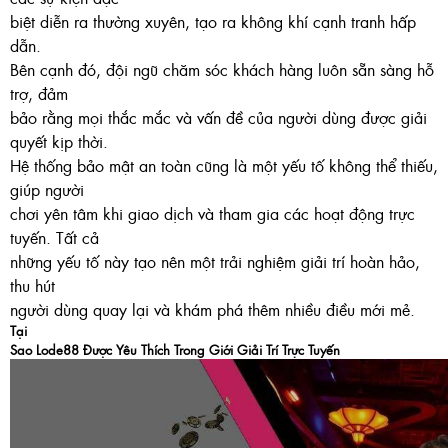
biệt diễn ra thường xuyên, tạo ra không khí cạnh tranh hấp
dẫn.
Bên cạnh đó, đội ngũ chăm sóc khách hàng luôn sẵn sàng hỗ
trợ, đảm
bảo rằng mọi thắc mắc và vấn đề của người dùng được giải
quyết kịp thời.
Hệ thống bảo mật an toàn cũng là một yếu tố không thể thiếu,
giúp người
chơi yên tâm khi giao dịch và tham gia các hoạt động trực
tuyến. Tất cả
những yếu tố này tạo nên một trải nghiệm giải trí hoàn hảo,
thu hút
người dùng quay lại và khám phá thêm nhiều điều mới mẻ.
Tại
Sao Lode88 Được Yêu Thích Trong Giới Giải Trí Trực Tuyến