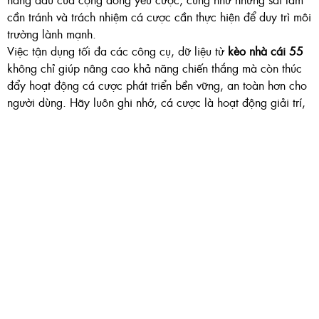
cần tránh và trách nhiệm cá cược cần thực hiện để duy trì môi
trường lành mạnh.
Việc tận dụng tối đa các công cụ, dữ liệu từ
kèo nhà cái 55
không chỉ giúp nâng cao khả năng chiến thắng mà còn thúc
đẩy hoạt động cá cược phát triển bền vững, an toàn hơn cho
người dùng. Hãy luôn ghi nhớ, cá cược là hoạt động giải trí,
đi kèm trách nhiệm và sự kiểm soát, để mỗi trải nghiệm đều
mang lại niềm vui, lợi ích lâu dài.
Bản quyền © 2023 Rongbachkim
Địa chỉ : 57 P. Hàng Lược, Hàng Mã, Hoàn Kiếm, Hà Nội