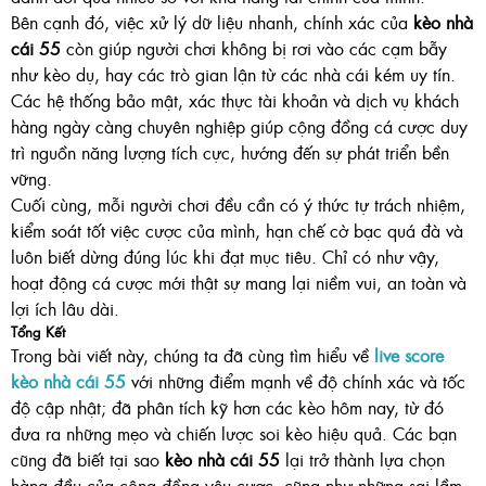
Bên cạnh đó, việc xử lý dữ liệu nhanh, chính xác của
kèo nhà
cái 55
còn giúp người chơi không bị rơi vào các cạm bẫy
như kèo dụ, hay các trò gian lận từ các nhà cái kém uy tín.
Các hệ thống bảo mật, xác thực tài khoản và dịch vụ khách
hàng ngày càng chuyên nghiệp giúp cộng đồng cá cược duy
trì nguồn năng lượng tích cực, hướng đến sự phát triển bền
vững.
Cuối cùng, mỗi người chơi đều cần có ý thức tự trách nhiệm,
kiểm soát tốt việc cược của mình, hạn chế cờ bạc quá đà và
luôn biết dừng đúng lúc khi đạt mục tiêu. Chỉ có như vậy,
hoạt động cá cược mới thật sự mang lại niềm vui, an toàn và
lợi ích lâu dài.
Tổng Kết
Trong bài viết này, chúng ta đã cùng tìm hiểu về
live score
kèo nhà cái 55
với những điểm mạnh về độ chính xác và tốc
độ cập nhật; đã phân tích kỹ hơn các kèo hôm nay, từ đó
đưa ra những mẹo và chiến lược soi kèo hiệu quả. Các bạn
cũng đã biết tại sao
kèo nhà cái 55
lại trở thành lựa chọn
hàng đầu của cộng đồng yêu cược, cũng như những sai lầm