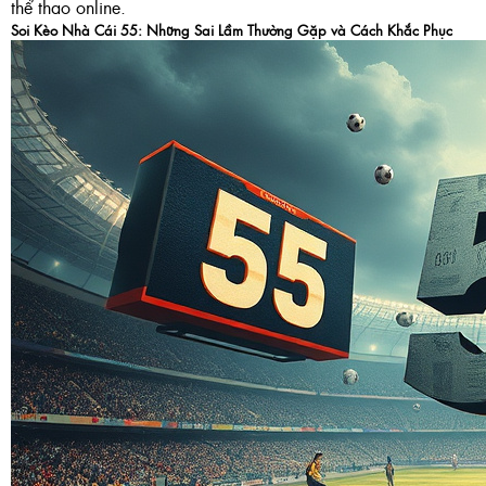
thể thao online.
Soi Kèo Nhà Cái 55: Những Sai Lầm Thường Gặp và Cách Khắc Phục