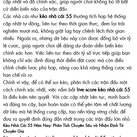
cập nhật và độ chính xác, giúp người chơi không bỏ lỡ bất
cứ diễn biến nào của trận đấu.
Các nhà cái như
kèo nhà cái 55
thường tích hợp hệ thống
cập nhật tự động, liên tục theo thời gian thực, đem lại trải
nghiệm mượt mà, không giật lag hay chênh lệch thời gian
nhiều. Ngoài ra, những dữ liệu này còn được đồng bộ với tỷ
lệ cược, giúp người chơi dễ dàng dự đoán diễn biến kèo
chính xác hơn. Việc liên tục theo dõi tỷ số trực tiếp giúp bạn
không chỉ xác định đúng thời điểm đặt cược mà còn điều
chỉnh chiến lược phù hợp, nâng cao khả năng thắng cược và
hạn chế rủi ro.
Chính vì vậy, để có thể soi kèo, phân tích các trận đấu một
cách chính xác nhất, việc nắm bắt
live score
kèo nhà cái 55
là điều kiện tiên quyết. Với các cập nhật liên tục, minh bạch
và đáng tin cậy, bạn hoàn toàn có thể yên tâm về chất lượng
dữ liệu mà hệ thống cung cấp, tạo nền tảng vững chắc để
đưa ra quyết định đúng đắn nhất trong các trận đấu lớn nhỏ.
Kèo Nhà Cái 55 Hôm Nay: Phân Tích Chuyên Sâu và Nhận Định Từ
Chuyên Gia