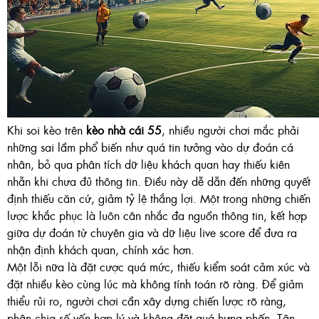
Khi soi kèo trên
kèo nhà cái 55
, nhiều người chơi mắc phải
những sai lầm phổ biến như quá tin tưởng vào dự đoán cá
nhân, bỏ qua phân tích dữ liệu khách quan hay thiếu kiên
nhẫn khi chưa đủ thông tin. Điều này dễ dẫn đến những quyết
định thiếu căn cứ, giảm tỷ lệ thắng lợi. Một trong những chiến
lược khắc phục là luôn cân nhắc đa nguồn thông tin, kết hợp
giữa dự đoán từ chuyên gia và dữ liệu live score để đưa ra
nhận định khách quan, chính xác hơn.
Một lỗi nữa là đặt cược quá mức, thiếu kiểm soát cảm xúc và
đặt nhiều kèo cùng lúc mà không tính toán rõ ràng. Để giảm
thiểu rủi ro, người chơi cần xây dựng chiến lược rõ ràng,
phân chia số vốn hợp lý và không đặt quá hưng phấn. Tận