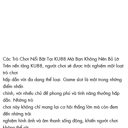
Các Trò Chơi Nổi Bật Tại KU88 Mà Bạn Không Nên Bỏ Lỡ
Trên nền tảng KU88, người chơi sẽ được trải nghiệm một loạt
trò chơi
hấp dẫn với đa dạng thể loại. Game slot là một trong những
điểm nhấn
chính, với nhiều chủ đề phong phú và tính năng thưởng hấp
dẫn. Những trò
chơi này không chỉ mang lại cơ hội thắng lớn mà còn đem
đến những trải
nghiệm hình ảnh và âm thanh sống động, khiến người chơi
không thể rời