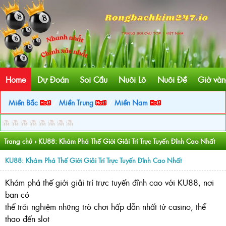
Home
Dự Đoán
Soi Cầu
Nuôi Lô
Nuôi Đề
Giờ vàn
Miền Bắc
/
Miền Trung
/
Miền Nam
Trang chủ
›
KU88: Khám Phá Thế Giới Giải Trí Trực Tuyến Đỉnh Cao Nhất
KU88: Khám Phá Thế Giới Giải Trí Trực Tuyến Đỉnh Cao Nhất
Khám phá thế giới giải trí trực tuyến đỉnh cao với KU88, nơi
bạn có
thể trải nghiệm những trò chơi hấp dẫn nhất từ casino, thể
thao đến slot