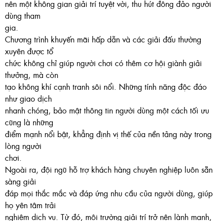
nên một không gian giải trí tuyệt vời, thu hút đông đảo người
dùng tham
gia.
Chương trình khuyến mãi hấp dẫn và các giải đấu thường
xuyên được tổ
chức không chỉ giúp người chơi có thêm cơ hội giành giải
thưởng, mà còn
tạo không khí cạnh tranh sôi nổi. Những tính năng độc đáo
như giao dịch
nhanh chóng, bảo mật thông tin người dùng một cách tối ưu
cũng là những
điểm mạnh nổi bật, khẳng định vị thế của nền tảng này trong
lòng người
chơi.
Ngoài ra, đội ngũ hỗ trợ khách hàng chuyên nghiệp luôn sẵn
sàng giải
đáp mọi thắc mắc và đáp ứng nhu cầu của người dùng, giúp
họ yên tâm trải
nghiệm dịch vụ. Từ đó, môi trường giải trí trở nên lành mạnh,