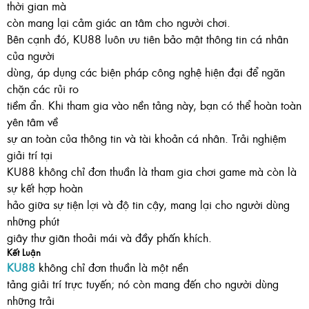
thời gian mà
còn mang lại cảm giác an tâm cho người chơi.
Bên cạnh đó, KU88 luôn ưu tiên bảo mật thông tin cá nhân
của người
dùng, áp dụng các biện pháp công nghệ hiện đại để ngăn
chặn các rủi ro
tiềm ẩn. Khi tham gia vào nền tảng này, bạn có thể hoàn toàn
yên tâm về
sự an toàn của thông tin và tài khoản cá nhân. Trải nghiệm
giải trí tại
KU88 không chỉ đơn thuần là tham gia chơi game mà còn là
sự kết hợp hoàn
hảo giữa sự tiện lợi và độ tin cậy, mang lại cho người dùng
những phút
giây thư giãn thoải mái và đầy phấn khích.
Kết Luận
KU88
không chỉ đơn thuần là một nền
tảng giải trí trực tuyến; nó còn mang đến cho người dùng
những trải