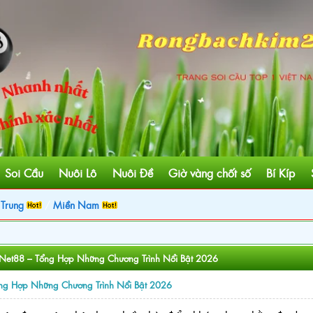
Soi Cầu
Nuôi Lô
Nuôi Đề
Giờ vàng chốt số
Bí Kíp
 Trung
/
Miền Nam
Net88 – Tổng Hợp Những Chương Trình Nổi Bật 2026
ng Hợp Những Chương Trình Nổi Bật 2026