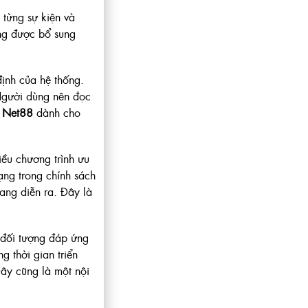
 từng sự kiện và
ng được bổ sung
ịnh của hệ thống.
 Người dùng nên đọc
 Net88
dành cho
iều chương trình ưu
ạng trong chính sách
ang diễn ra. Đây là
 đối tượng đáp ứng
g thời gian triển
Đây cũng là một nội