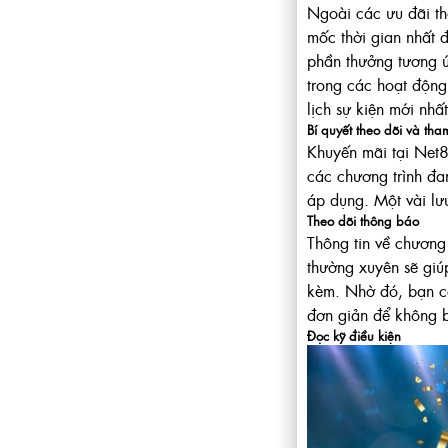
Ngoài các ưu đãi th
mốc thời gian nhất 
phần thưởng tương ứ
trong các hoạt động
lịch sự kiện mới nhất
Bí quyết theo dõi và th
Khuyến mãi tại Net8
các chương trình đan
áp dụng. Một vài lưu
Theo dõi thông báo
Thông tin về chương 
thường xuyên sẽ giúp
kèm. Nhờ đó, bạn có
đơn giản để không 
Đọc kỹ điều kiện