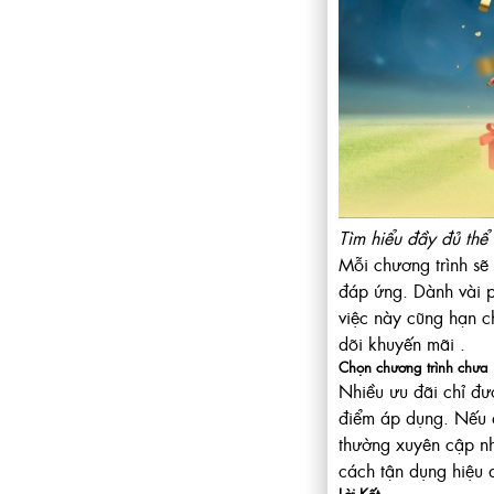
Tìm hiểu đầy đủ thể 
Mỗi chương trình sẽ
đáp ứng. Dành vài ph
việc này cũng hạn c
dõi khuyến mãi .
Chọn chương trình chưa 
Nhiều ưu đãi chỉ đượ
điểm áp dụng. Nếu đ
thường xuyên cập nh
cách tận dụng hiệu
Lời Kết