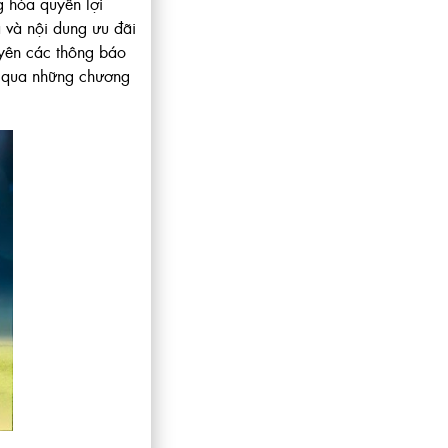
 hóa quyền lợi
 và nội dung ưu đãi
uyên các thông báo
 qua những chương