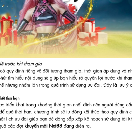
lệ trước khi tham gia
 có quy định riêng về đối tượng tham gia, thời gian áp dụng và 
út tìm hiểu nội dung sẽ giúp bạn hiểu rõ quyền lợi trước khi tha
hế những nhầm lẫn trong quá trình sử dụng ưu đãi. Đây là lưu ý q
hết thời hạn
c triển khai trong khoảng thời gian nhất định nên người dùng cầ
ể quá thời hạn, chương trình sẽ tự động kết thúc theo quy định c
ật lịch ưu đãi giúp bạn dễ dàng sắp xếp kế hoạch sử dụng tài k
 quả các đợt
khuyến mãi Net88
đang diễn ra.