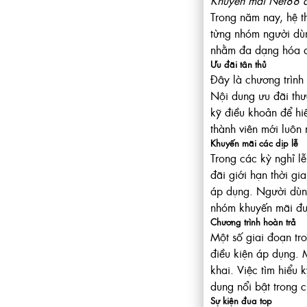
Khuyến mãi Net88 đư
Trong năm nay, hệ th
từng nhóm người dùn
nhằm đa dạng hóa quy
Ưu đãi tân thủ
Đây là chương trình
Nội dung ưu đãi thư
kỹ điều khoản để hi
thành viên mới luôn
Khuyến mãi các dịp lễ
Trong các kỳ nghỉ lễ
đãi giới hạn thời gi
áp dụng. Người dùng
nhóm khuyến mãi đư
Chương trình hoàn trả
Một số giai đoạn tr
điều kiện áp dụng. M
khai. Việc tìm hiểu 
dung nổi bật trong 
Sự kiện đua top