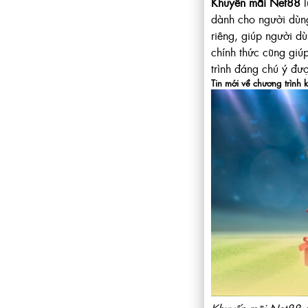
Khuyến mãi Net88
l
dành cho người dùng
riêng, giúp người d
chính thức cũng giú
trình đáng chú ý đượ
Tin mới về chương trình