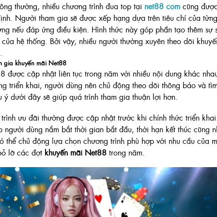
ông thường, nhiều chương trình đua top tại
net88 com
cũng được
định. Người tham gia sẽ được xếp hạng dựa trên tiêu chí của từng
ng nếu đáp ứng điều kiện. Hình thức này góp phần tạo thêm sự 
 của hệ thống. Bởi vậy, nhiều người thường xuyên theo dõi khuy
.
am gia khuyến mãi Net88
8 được cập nhật liên tục trong năm với nhiều nội dung khác nhau
g triển khai, người dùng nên chủ động theo dõi thông báo và tìm
 ý dưới đây sẽ giúp quá trình tham gia thuận lợi hơn.
trình ưu đãi thường được cập nhật trước khi chính thức triển khai
 người dùng nắm bắt thời gian bắt đầu, thời hạn kết thúc cũng n
 thể chủ động lựa chọn chương trình phù hợp với nhu cầu của m
bỏ lỡ các đợt
khuyến mãi Net88
trong năm.