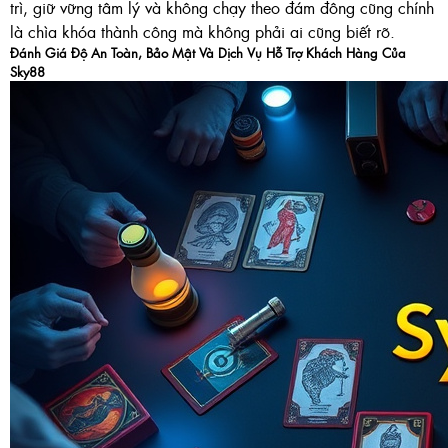
trì, giữ vững tâm lý và không chạy theo đám đông cũng chính
là chìa khóa thành công mà không phải ai cũng biết rõ.
Đánh Giá Độ An Toàn, Bảo Mật Và Dịch Vụ Hỗ Trợ Khách Hàng Của
Sky88