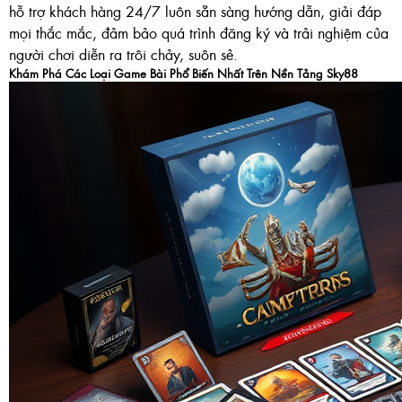
hỗ trợ khách hàng 24/7 luôn sẵn sàng hướng dẫn, giải đáp
mọi thắc mắc, đảm bảo quá trình đăng ký và trải nghiệm của
người chơi diễn ra trôi chảy, suôn sẻ.
Khám Phá Các Loại Game Bài Phổ Biến Nhất Trên Nền Tảng
Sky88