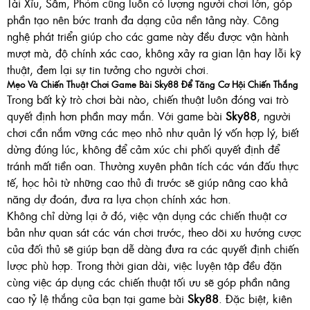
Tài Xỉu, Sâm, Phỏm cũng luôn có lượng người chơi lớn, góp
phần tạo nên bức tranh đa dạng của nền tảng này. Công
nghệ phát triển giúp cho các game này đều được vận hành
mượt mà, độ chính xác cao, không xảy ra gian lận hay lỗi kỹ
thuật, đem lại sự tin tưởng cho người chơi.
Mẹo Và Chiến Thuật Chơi Game Bài
Sky88
Để Tăng Cơ Hội Chiến Thắng
Trong bất kỳ trò chơi bài nào, chiến thuật luôn đóng vai trò
quyết định hơn phần may mắn. Với game bài
Sky88
, người
chơi cần nắm vững các mẹo nhỏ như quản lý vốn hợp lý, biết
dừng đúng lúc, không để cảm xúc chi phối quyết định để
tránh mất tiền oan. Thường xuyên phân tích các ván đấu thực
tế, học hỏi từ những cao thủ đi trước sẽ giúp nâng cao khả
năng dự đoán, đưa ra lựa chọn chính xác hơn.
Không chỉ dừng lại ở đó, việc vận dụng các chiến thuật cơ
bản như quan sát các ván chơi trước, theo dõi xu hướng cược
của đối thủ sẽ giúp bạn dễ dàng đưa ra các quyết định chiến
lược phù hợp. Trong thời gian dài, việc luyện tập đều đặn
cùng việc áp dụng các chiến thuật tối ưu sẽ góp phần nâng
cao tỷ lệ thắng của bạn tại game bài
Sky88
. Đặc biệt, kiên