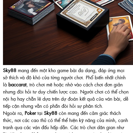
Sky88
mang đến một kho game bài đa dạng, đáp ứng mọi
sở thích và độ khó của từng người chơi. Phổ biến nhất chính
là
baccarat
, trò chơi mê hoặc nhờ vào cách chơi đơn giản
nhưng đòi hỏi tư duy chiến lược cao. Người chơi có thể chọn
nội hạ hay chẵn lẻ dựa trên dự đoán kết quả của ván bài, dễ
tiếp cận nhưng vẫn có phần đòi hỏi sự phân tích.
Ngoài ra,
Poker
tại
Sky88
còn mang đến cảm giác thách
thức, nơi các cao thủ có thể thể hiện kỹ năng của mình, cạnh
tranh qua các ván đấu hấp dẫn. Các trò chơi dân gian như