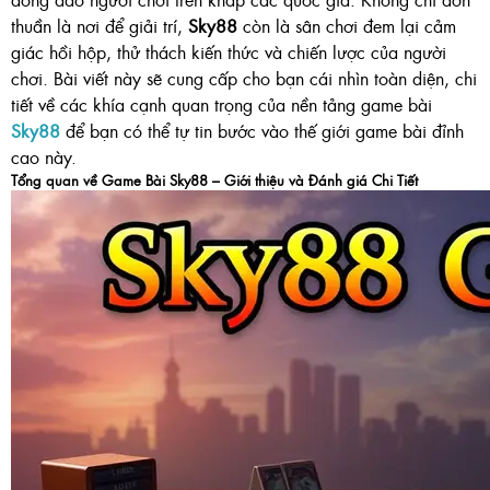
thuần là nơi để giải trí,
Sky88
còn là sân chơi đem lại cảm
giác hồi hộp, thử thách kiến thức và chiến lược của người
chơi. Bài viết này sẽ cung cấp cho bạn cái nhìn toàn diện, chi
tiết về các khía cạnh quan trọng của nền tảng game bài
Sky88
để bạn có thể tự tin bước vào thế giới game bài đỉnh
cao này.
Tổng quan về Game Bài
Sky88
– Giới thiệu và Đánh giá Chi Tiết