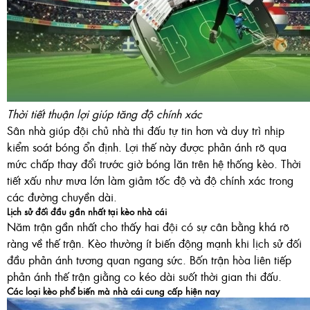
Thời tiết thuận lợi giúp tăng độ chính xác
Sân nhà giúp đội chủ nhà thi đấu tự tin hơn và duy trì nhịp
kiểm soát bóng ổn định. Lợi thế này được phản ánh rõ qua
mức chấp thay đổi trước giờ bóng lăn trên hệ thống kèo. Thời
tiết xấu như mưa lớn làm giảm tốc độ và độ chính xác trong
các đường chuyền dài.
Lịch sử đối đầu gần nhất tại kèo nhà cái
Năm trận gần nhất cho thấy hai đội có sự cân bằng khá rõ
ràng về thế trận. Kèo thường ít biến động mạnh khi lịch sử đối
đầu phản ánh tương quan ngang sức. Bốn trận hòa liên tiếp
phản ánh thế trận giằng co kéo dài suốt thời gian thi đấu.
Các loại kèo phổ biến mà nhà cái cung cấp hiện nay