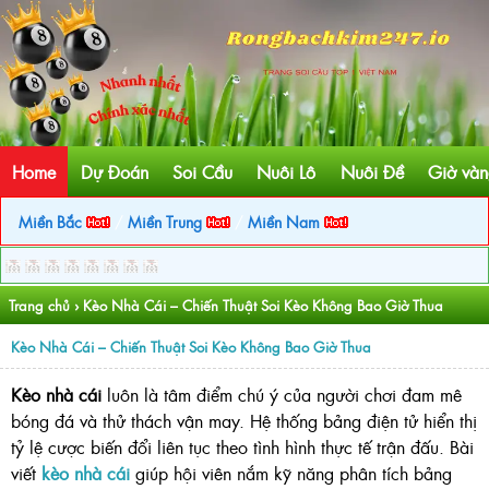
Home
Dự Đoán
Soi Cầu
Nuôi Lô
Nuôi Đề
Giờ vàn
Miền Bắc
/
Miền Trung
/
Miền Nam
Trang chủ
›
Kèo Nhà Cái – Chiến Thuật Soi Kèo Không Bao Giờ Thua
Kèo Nhà Cái – Chiến Thuật Soi Kèo Không Bao Giờ Thua
Kèo nhà cái
luôn là tâm điểm chú ý của người chơi đam mê
bóng đá và thử thách vận may. Hệ thống bảng điện tử hiển thị
tỷ lệ cược biến đổi liên tục theo tình hình thực tế trận đấu. Bài
viết
kèo nhà cái
giúp hội viên nắm kỹ năng phân tích bảng