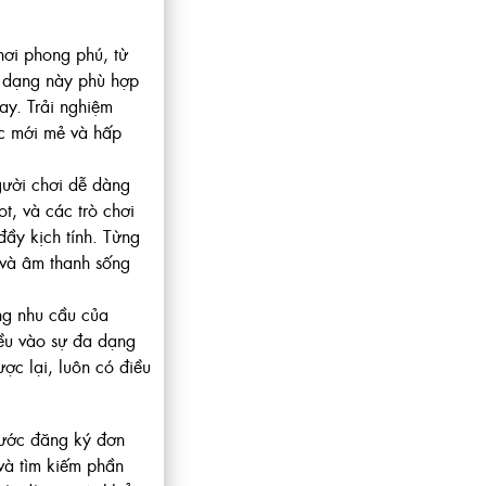
hơi phong phú, từ
a dạng này phù hợp
ay. Trải nghiệm
ác mới mẻ và hấp
gười chơi dễ dàng
t, và các trò chơi