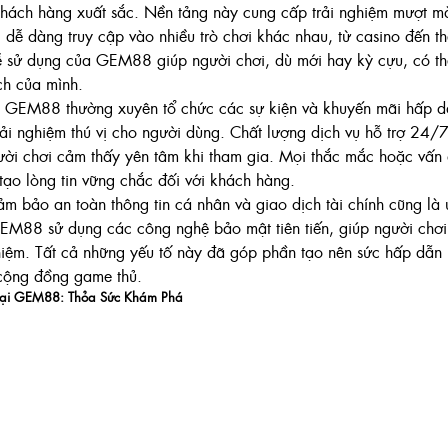
ụ khách hàng xuất sắc. Nền tảng này cung cấp trải nghiệm mượt 
 dễ dàng truy cập vào nhiều trò chơi khác nhau, từ casino đến th
dễ sử dụng của GEM88 giúp người chơi, dù mới hay kỳ cựu, có t
ích của mình.
, GEM88 thường xuyên tổ chức các sự kiện và khuyến mãi hấp d
rải nghiệm thú vị cho người dùng. Chất lượng dịch vụ hỗ trợ 24/
ười chơi cảm thấy yên tâm khi tham gia. Mọi thắc mắc hoặc vấn
tạo lòng tin vững chắc đối với khách hàng.
ảm bảo an toàn thông tin cá nhân và giao dịch tài chính cũng là 
EM88 sử dụng các công nghệ bảo mật tiên tiến, giúp người chơi
ghiệm. Tất cả những yếu tố này đã góp phần tạo nên sức hấp dẫ
cộng đồng game thủ.
Tại GEM88: Thỏa Sức Khám Phá