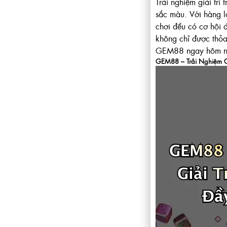
Trải nghiệm giải tr
sắc màu. Với hàng l
chơi đều có cơ hội 
không chỉ được thỏa
GEM88 ngay hôm n
GEM88 – Trải Nghiệm Giả