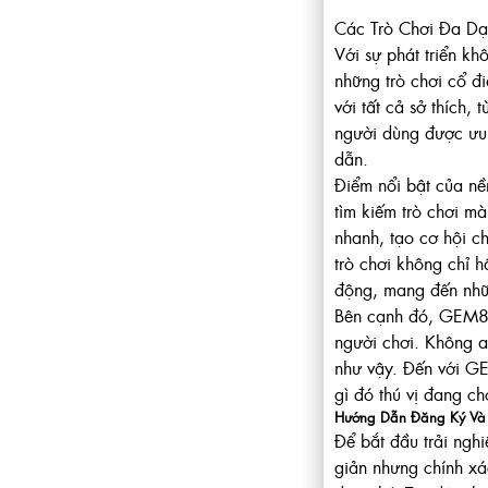
Các Trò Chơi Đa D
Với sự phát triển k
những trò chơi cổ đ
với tất cả sở thích
người dùng được ưu 
dẫn.
Điểm nổi bật của nề
tìm kiếm trò chơi mà