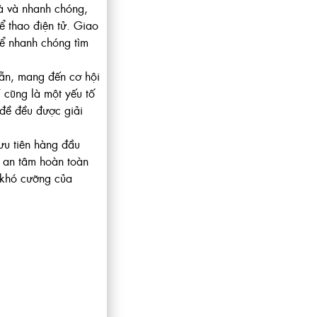
mà và nhanh chóng,
ể thao điện tử. Giao
hể nhanh chóng tìm
ẫn, mang đến cơ hội
7 cũng là một yếu tố
 đề đều được giải
ưu tiên hàng đầu
 an tâm hoàn toàn
n khó cưỡng của