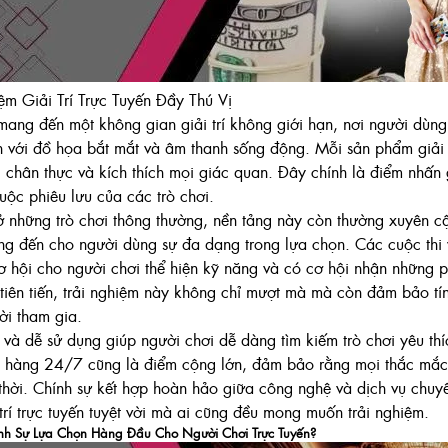
m Giải Trí Trực Tuyến Đầy Thú Vị
 mang đến một không gian giải trí không giới hạn, nơi người dùng
n với đồ họa bắt mắt và âm thanh sống động. Mỗi sản phẩm giải t
ác chân thực và kích thích mọi giác quan. Đây chính là điểm nhấn
uộc phiêu lưu của các trò chơi.
ở những trò chơi thông thường, nền tảng này còn thường xuyên c
g đến cho người dùng sự đa dạng trong lựa chọn. Các cuộc thi 
ơ hội cho người chơi thể hiện kỹ năng và có cơ hội nhận những p
iên tiến, trải nghiệm này không chỉ mượt mà mà còn đảm bảo tí
ời tham gia.
 và dễ sử dụng giúp người chơi dễ dàng tìm kiếm trò chơi yêu thíc
 hàng 24/7 cũng là điểm cộng lớn, đảm bảo rằng mọi thắc mắc
 thời. Chính sự kết hợp hoàn hảo giữa công nghệ và dịch vụ chuy
trí trực tuyến tuyệt vời mà ai cũng đều mong muốn trải nghiệm.
nh Sự Lựa Chọn Hàng Đầu Cho Người Chơi Trực Tuyến?