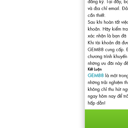
nhanh, tạo cơ hội c
trò chơi không chỉ 
động, mang đến nhữn
Bên cạnh đó, GEM88
người chơi. Không ai
như vậy. Đến với G
gì đó thú vị đang ch
Hướng Dẫn Đăng Ký Và
Để bắt đầu trải ngh
giản nhưng chính xá
đăng ký. Tại đây, b
và địa chỉ email. Đ
cần thiết.
Sau khi hoàn tất việ
khoản. Hãy kiểm tra
xác nhận là bạn đã h
Khi tài khoản đã đư
GEM88 cung cấp. Đừ
chương trình khuyến