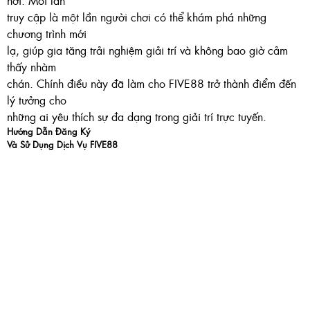
truy cập là một lần người chơi có thể khám phá những
chương trình mới
lạ, giúp gia tăng trải nghiệm giải trí và không bao giờ cảm
thấy nhàm
chán. Chính điều này đã làm cho FIVE88 trở thành điểm đến
lý tưởng cho
những ai yêu thích sự đa dạng trong giải trí trực tuyến.
Hướng Dẫn Đăng Ký
Và Sử Dụng Dịch Vụ FIVE88