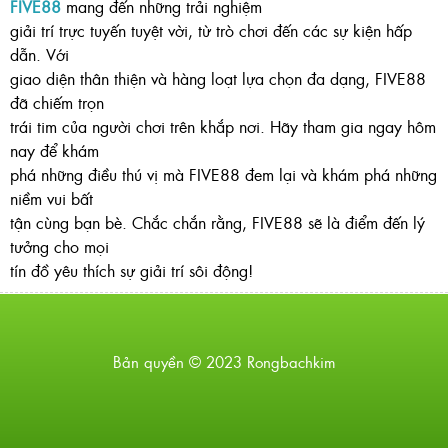
FIVE88
mang đến những trải nghiệm
giải trí trực tuyến tuyệt vời, từ trò chơi đến các sự kiện hấp
dẫn. Với
giao diện thân thiện và hàng loạt lựa chọn đa dạng, FIVE88
đã chiếm trọn
trái tim của người chơi trên khắp nơi. Hãy tham gia ngay hôm
nay để khám
phá những điều thú vị mà FIVE88 đem lại và khám phá những
niềm vui bất
tận cùng bạn bè. Chắc chắn rằng, FIVE88 sẽ là điểm đến lý
tưởng cho mọi
tín đồ yêu thích sự giải trí sôi động!
Bản quyền © 2023 Rongbachkim