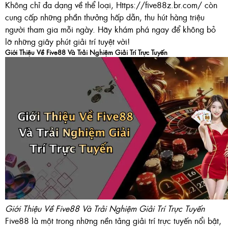
Không chỉ đa dạng về thể loại, Https://five88z.br.com/ còn
cung cấp những phần thưởng hấp dẫn, thu hút hàng triệu
người tham gia mỗi ngày. Hãy khám phá ngay để không bỏ
lỡ những giây phút giải trí tuyệt vời!
Giới Thiệu Về Five88 Và Trải Nghiệm Giải Trí Trực Tuyến
Giới Thiệu Về Five88 Và Trải Nghiệm Giải Trí Trực Tuyến
Five88 là một trong những nền tảng giải trí trực tuyến nổi bật,