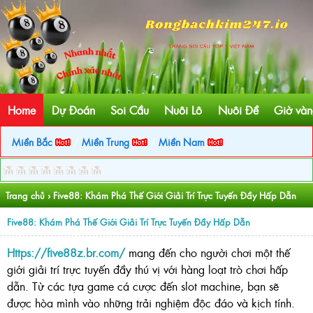
Home
Dự Đoán
Soi Cầu
Nuôi Lô
Nuôi Đề
Giờ vàn
Miền Bắc
/
Miền Trung
/
Miền Nam
Trang chủ
›
Five88: Khám Phá Thế Giới Giải Trí Trực Tuyến Đầy Hấp Dẫn
Five88: Khám Phá Thế Giới Giải Trí Trực Tuyến Đầy Hấp Dẫn
Https://five88z.br.com/
mang đến cho người chơi một thế
giới giải trí trực tuyến đầy thú vị với hàng loạt trò chơi hấp
dẫn. Từ các tựa game cá cược đến slot machine, bạn sẽ
được hòa mình vào những trải nghiệm độc đáo và kịch tính.