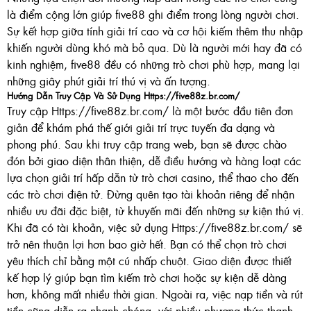
là điểm cộng lớn giúp five88 ghi điểm trong lòng người chơi.
Sự kết hợp giữa tính giải trí cao và cơ hội kiếm thêm thu nhập
khiến người dùng khó mà bỏ qua. Dù là người mới hay đã có
kinh nghiệm, five88 đều có những trò chơi phù hợp, mang lại
những giây phút giải trí thú vị và ấn tượng.
Hướng Dẫn Truy Cập Và Sử Dụng Https://five88z.br.com/
Truy cập Https://five88z.br.com/ là một bước đầu tiên đơn
giản để khám phá thế giới giải trí trực tuyến đa dạng và
phong phú. Sau khi truy cập trang web, bạn sẽ được chào
đón bởi giao diện thân thiện, dễ điều hướng và hàng loạt các
lựa chọn giải trí hấp dẫn từ trò chơi casino, thể thao cho đến
các trò chơi điện tử. Đừng quên tạo tài khoản riêng để nhận
nhiều ưu đãi đặc biệt, từ khuyến mãi đến những sự kiện thú vị.
Khi đã có tài khoản, việc sử dụng Https://five88z.br.com/ sẽ
trở nên thuận lợi hơn bao giờ hết. Bạn có thể chọn trò chơi
yêu thích chỉ bằng một cú nhấp chuột. Giao diện được thiết
kế hợp lý giúp bạn tìm kiếm trò chơi hoặc sự kiện dễ dàng
hơn, không mất nhiều thời gian. Ngoài ra, việc nạp tiền và rút
tiền cũng diễn ra nhanh chóng, với nhiều phương thức thanh