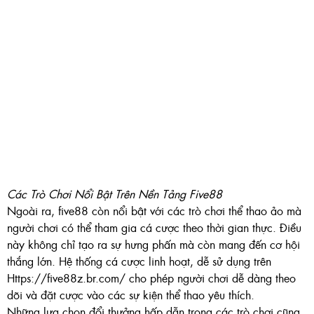
Các Trò Chơi Nổi Bật Trên Nền Tảng Five88
Ngoài ra, five88 còn nổi bật với các trò chơi thể thao ảo mà
người chơi có thể tham gia cá cược theo thời gian thực. Điều
này không chỉ tạo ra sự hưng phấn mà còn mang đến cơ hội
thắng lớn. Hệ thống cá cược linh hoạt, dễ sử dụng trên
Https://five88z.br.com/ cho phép người chơi dễ dàng theo
dõi và đặt cược vào các sự kiện thể thao yêu thích.
Những lựa chọn đổi thưởng hấp dẫn trong các trò chơi cũng