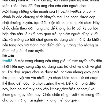
toán khác nhau để đáp ứng nhu cầu của người chơi.
Một trong những điểm mạnh của Https://five88z.br.com/
chính là các chương trình khuyến mại linh hoạt, được cập
nhật thường xuyên, tạo điều kiện tối ưu cho người chơi. Hãy
chắc chắn theo dõi trang chủ để không bỏ lỡ bất kỳ cơ hội
hấp dẫn nào. Sự kết hợp giữa trải nghiệm người dùng xuất
sắc và những cơ hội chơi game đa dạng chính là lý do khiến
nền tảng này trở thành một điểm đến lý tưởng cho những ai
đam mê giải trí trực tuyến.
Kết Luận
five88
là một trong những nền tảng giải trí trực tuyến hấp dẫn
nhất hiện nay, cung cấp đa dạng các trò chơi và dịch vụ giải
trí. Tại đây, người chơi sẽ được trải nghiệm những giây phút
thư giãn tuyệt vời với nhiều lựa chọn khác nhau, từ cá cược
thể thao đến các trò chơi casino thú vị. Để khám phá điều
này, bạn có thể truy cập vào Https://five88z.br.com/ và
tham gia ngay hôm nay. Chắc chắn rằng five88 sẽ mang đến
cho bạn những trải nghiệm không thể nào quên.