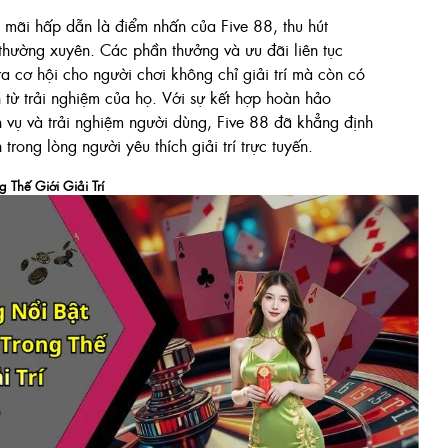
 mãi hấp dẫn là điểm nhấn của Five 88, thu hút
 thường xuyên. Các phần thưởng và ưu đãi liên tục
a cơ hội cho người chơi không chỉ giải trí mà còn có
h từ trải nghiệm của họ. Với sự kết hợp hoàn hảo
h vụ và trải nghiệm người dùng, Five 88 đã khẳng định
trong lòng người yêu thích giải trí trực tuyến.
 Thế Giới Giải Trí