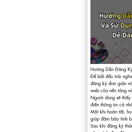
Hướng Dẫn Đăng Ký
Để bắt đầu trải nghi
đăng ký đơn giản và
web của nền tảng nà
Người dùng sẽ thấy 
điền thông tin cá nh
Một khi hoàn tất, h
giúp đảm bảo tính b
Sau khi đăng ký thà