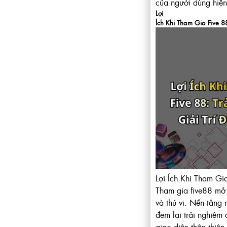
của người dùng hiện
Lợi
Ích Khi Tham Gia Five 8
Lợi Ích Khi Tham Gi
Tham gia five88 mở 
và thú vị. Nền tảng
đem lại trải nghiệm
giao diện thân thiệ