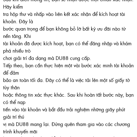
Hãy kiểm
tra hộp thư và nhấp vào liên kết xác nhận để kích hoạt tài
khoản. Đây là
bước quan trọng để bạn không bỏ lỡ bất kỳ ưu đãi nào từ
nền tảng. Khi
tài khoản đã được kích hoạt, bạn có thể đăng nhập và khám
phá nhiều trò
chơi giải trí đa dạng mà DU88 cung cấp.
Tiếp theo, bạn cần thực hiện một vài bước xác minh tài khoản
để đảm
bảo an toàn tối đa. Đây có thể là việc tải lên một số giấy tờ
tùy thân
hoặc thông tin xác thực khác. Sau khi hoàn tất bước này, bạn
có thể nạp
tiền vào tài khoản và bắt đầu trải nghiệm những giây phút
giải trí thú
vị mà DU88 mang lại. Đừng quên tham gia vào các chương
trình khuyến mãi