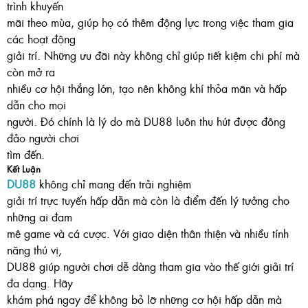
trình khuyến
mãi theo mùa, giúp họ có thêm động lực trong việc tham gia
các hoạt động
giải trí. Những ưu đãi này không chỉ giúp tiết kiệm chi phí mà
còn mở ra
nhiều cơ hội thắng lớn, tạo nên không khí thỏa mãn và hấp
dẫn cho mọi
người. Đó chính là lý do mà DU88 luôn thu hút được đông
đảo người chơi
tìm đến.
Kết Luận
DU88
không chỉ mang đến trải nghiệm
giải trí trực tuyến hấp dẫn mà còn là điểm đến lý tưởng cho
những ai đam
mê game và cá cược. Với giao diện thân thiện và nhiều tính
năng thú vị,
DU88 giúp người chơi dễ dàng tham gia vào thế giới giải trí
đa dạng. Hãy
khám phá ngay để không bỏ lỡ những cơ hội hấp dẫn mà