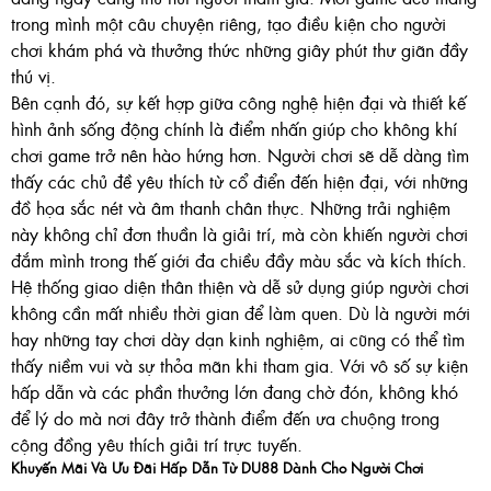
trong mình một câu chuyện riêng, tạo điều kiện cho người
chơi khám phá và thưởng thức những giây phút thư giãn đầy
thú vị.
Bên cạnh đó, sự kết hợp giữa công nghệ hiện đại và thiết kế
hình ảnh sống động chính là điểm nhấn giúp cho không khí
chơi game trở nên hào hứng hơn. Người chơi sẽ dễ dàng tìm
thấy các chủ đề yêu thích từ cổ điển đến hiện đại, với những
đồ họa sắc nét và âm thanh chân thực. Những trải nghiệm
này không chỉ đơn thuần là giải trí, mà còn khiến người chơi
đắm mình trong thế giới đa chiều đầy màu sắc và kích thích.
Hệ thống giao diện thân thiện và dễ sử dụng giúp người chơi
không cần mất nhiều thời gian để làm quen. Dù là người mới
hay những tay chơi dày dạn kinh nghiệm, ai cũng có thể tìm
thấy niềm vui và sự thỏa mãn khi tham gia. Với vô số sự kiện
hấp dẫn và các phần thưởng lớn đang chờ đón, không khó
để lý do mà nơi đây trở thành điểm đến ưa chuộng trong
cộng đồng yêu thích giải trí trực tuyến.
Khuyến Mãi Và Ưu Đãi Hấp Dẫn Từ DU88 Dành Cho Người Chơi