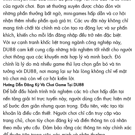
của người chơi. Bạn sẽ thường xuyên được chào đón với
những phần thưởng bất ngờ, mini-games hấp dẫn và cơ hội
nhận thêm nhiều phần quà giá trị. Các ưu đãi này không chỉ
mang tính chất tài chính mà còn tạo ra động lực và sự phấn
khích, khiến cho mỗi lần đăng nhập đều trở nên đặc biệt.
Với sự cạnh tranh khốc liệt trong ngành công nghiệp này,
DU88 cam kết cung cấp những trải nghiệm tốt nhất cho người
chơi thông qua các khuyến mãi hợp lý và minh bạch. Đó
chính là lý do mà nhiều game thủ lựa chọn gắn bó và tin
tưởng với DU88, nơi mang lại sự hài lòng không chỉ về mặt
trò chơi mà còn về cơ hội kiếm lời.
Hướng Dẫn Đăng Ký Và Chơi Game Tại DU88
Để bắt đầu hành trình trải nghiệm các trò chơi hấp dẫn tại
nền tảng giải trí trực tuyến này, người dùng cần thực hiện một
số bước đơn giản nhưng quan trọng. Đầu tiên, việc tạo tài
khoản là điều cần thiết. Người chơi chỉ cần truy cập vào
trang chủ, chọn tùy chọn đăng ký và điền thông tin cá nhân
theo mẫu yêu cầu. Đảm bảo rằng các thông tin này chính xác
để thuận tiện trong việc xác minh và nhận thưởng.