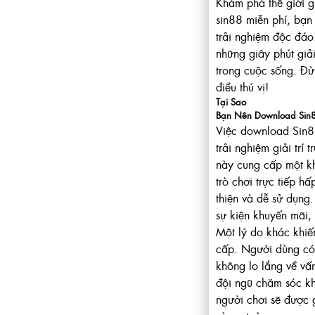
Khám phá thế giới gi
sin88 miễn phí, bạn 
trải nghiệm độc đáo
những giây phút giải
trong cuộc sống. Đ
điều thú vị!
Tại Sao
Bạn Nên Download Sin
Việc download Sin8
trải nghiệm giải trí 
này cung cấp một kh
trò chơi trực tiếp h
thiện và dễ sử dụng
sự kiện khuyến mãi,
Một lý do khác khiế
cấp. Người dùng có 
không lo lắng về vấn
đội ngũ chăm sóc k
người chơi sẽ được 