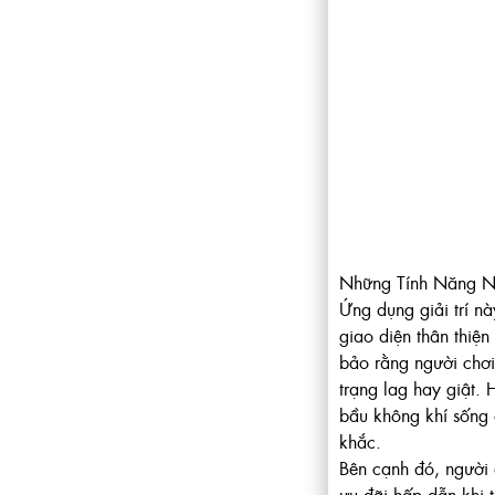
Những Tính Năng Nổ
Ứng dụng giải trí n
giao diện thân thiệ
bảo rằng người chơi
trạng lag hay giật.
bầu không khí sống 
khắc.
Bên cạnh đó, người
ưu đãi hấp dẫn khi 