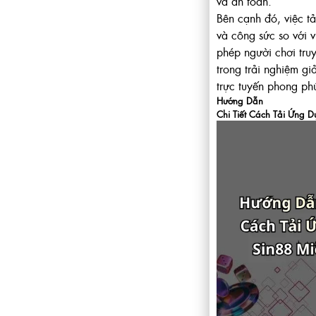
và an toàn.
Bên cạnh đó, việc tả
và công sức so với 
phép người chơi truy
trong trải nghiệm giả
trực tuyến phong p
Hướng Dẫn
Chi Tiết Cách Tải Ứng D