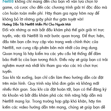
Net88
không chỉ mang đến cho bạn vô vàn lựa chọn từ
game, cá cược cho đến các chương trình giải trí độc đáo mà
còn hoàn toàn miễn phí. Hãy tham gia ngay hôm nay để
không bỏ lỡ những giây phút thư giãn tuyệt vời!
Hướng Dẫn Tải Net88 Miễn Phí Cho Người Mới
Đối với những ai mới bắt đầu khám phá thế giới giải trí trực
tuyến, việc tải Net88 là một bước quan trọng. Để thực hiện,
đầu tiên bạn cần truy cập vào trang web chính thức của
Net88, nơi cung cấp phiên bản mới nhất của ứng dụng.
Quan trọng là hãy kiểm tra các yêu cầu hệ thống để đảm
bảo thiết bị của bạn tương thích. Điều này sẽ giúp bạn có trải
nghiệm mượt mà nhất khi tham gia vào các trò chơi trực
tuyến.
Sau khi tải xuống, bạn chỉ cần làm theo hướng dẫn cài đặt
trên màn hình. Quy trình này khá đơn giản và không mất
nhiều thời gian. Sau khi cài đặt hoàn tất, bạn có thể đăng ký
tài khoản và bắt đầu khám phá các tính năng hấp dẫn mà
Net88 mang lại. Trong trường hợp gặp khó khăn, hãy tìm
kiếm các video hướng dẫn trên mạng, chúng sẽ giúp bạn dễ