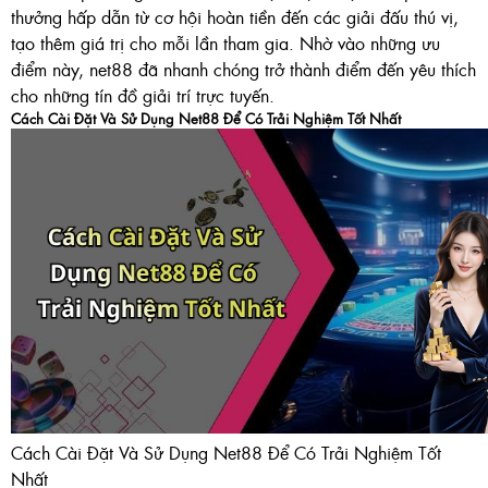
thưởng hấp dẫn từ cơ hội hoàn tiền đến các giải đấu thú vị,
tạo thêm giá trị cho mỗi lần tham gia. Nhờ vào những ưu
điểm này, net88 đã nhanh chóng trở thành điểm đến yêu thích
cho những tín đồ giải trí trực tuyến.
Cách Cài Đặt Và Sử Dụng Net88 Để Có Trải Nghiệm Tốt Nhất
Cách Cài Đặt Và Sử Dụng Net88 Để Có Trải Nghiệm Tốt
Nhất