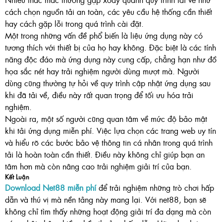
cách chọn nguồn tải an toàn, các yêu cầu hệ thống cần thiết
hay cách gặp lỗi trong quá trình cài đặt.
Một trong những vấn đề phổ biến là liệu ứng dụng này có
tương thích với thiết bị của họ hay không. Đặc biệt là các tính
năng độc đáo mà ứng dụng này cung cấp, chẳng hạn như đồ
họa sắc nét hay trải nghiệm người dùng mượt mà. Người
dùng cũng thường tự hỏi về quy trình cập nhật ứng dụng sau
khi đã tải về, điều này rất quan trọng để tối ưu hóa trải
nghiệm.
Ngoài ra, một số người cũng quan tâm về mức độ bảo mật
khi tải ứng dụng miễn phí. Việc lựa chọn các trang web uy tín
và hiểu rõ các bước bảo vệ thông tin cá nhân trong quá trình
tải là hoàn toàn cần thiết. Điều này không chỉ giúp bạn an
tâm hơn mà còn nâng cao trải nghiệm giải trí của bạn.
Kết Luận
Download Net88 miễn phí
để trải nghiệm những trò chơi hấp
dẫn và thú vị mà nền tảng này mang lại. Với net88, bạn sẽ
không chỉ tìm thấy những hoạt động giải trí đa dạng mà còn