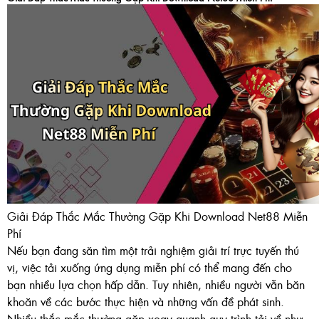
Giải Đáp Thắc Mắc Thường Gặp Khi Download Net88 Miễn
Phí
Nếu bạn đang săn tìm một trải nghiệm giải trí trực tuyến thú
vị, việc tải xuống ứng dụng miễn phí có thể mang đến cho
bạn nhiều lựa chọn hấp dẫn. Tuy nhiên, nhiều người vẫn băn
khoăn về các bước thực hiện và những vấn đề phát sinh.
Nhiều thắc mắc thường gặp xoay quanh quy trình tải về như