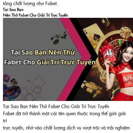
tảng chất lượng như Fabet.
Tại Sao Bạn
Nên Thử Fabet Cho Giải Trí Trực Tuyến
Tại Sao Bạn Nên Thử Fabet Cho Giải Trí Trực Tuyến
Fabet đã trở thành một cái tên quen thuộc trong thế giới giải
trí
trực tuyến, nhờ vào chất lượng dịch vụ vượt trội và trải nghiệm