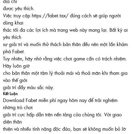
địa chỉ
được yêu thích.
Việc truy cập https://fabet.tax/ đúng cách sẽ giúp người
dùng khai
thác tối đa các lợi ích mà trang web này mang lại. Bất kỳ ai
yêu thích
sự giải trí và muốn thử thách bản thân đều nên một lần khám
phá Fabet.
Tuy nhiên, hãy nhớ rằng việc chơi game cần có trách nhiệm.
Hãy luôn giữ
cho bản thân một tâm lý thoải mái và thoả mãn khi tham gia
vào thế giới
giải trí đầy màu sắc này.
Kết Luận
Download Fabet miễn phí ngay hôm nay để trải nghiệm
những trò chơi
giải trí cực hấp dẫn trên nền tảng của chúng tôi. Với giao
diện thân
thiện và nhiều tính năng độc đáo, bạn sẽ không muốn bỏ lỡ