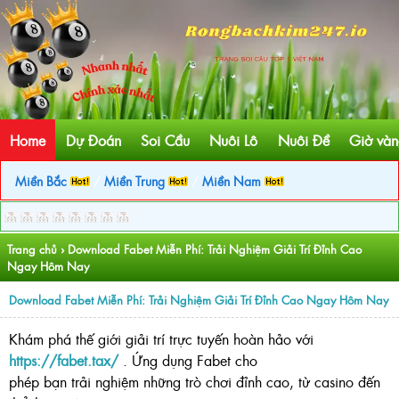
Home
Dự Đoán
Soi Cầu
Nuôi Lô
Nuôi Đề
Giờ vàn
Miền Bắc
/
Miền Trung
/
Miền Nam
Trang chủ
›
Download Fabet Miễn Phí: Trải Nghiệm Giải Trí Đỉnh Cao
Ngay Hôm Nay
Download Fabet Miễn Phí: Trải Nghiệm Giải Trí Đỉnh Cao Ngay Hôm Nay
Khám phá thế giới giải trí trực tuyến hoàn hảo với
https://fabet.tax/
. Ứng dụng Fabet cho
phép bạn trải nghiệm những trò chơi đỉnh cao, từ casino đến