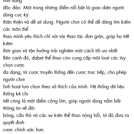
độc đáo. Một trong những điểm nổi bật là giao diện người
dùng cực kỳ
thân thiện và dễ sử dụng. Người chơi có thể dễ dàng tìm kiếm
các môn thể
thao mình yêu thích chỉ với vài thao tác đơn giản, giúp họ tiết
kiệm
thời gian và tận hưởng trải nghiệm một cách tối ưu nhất.
Bên cạnh đó, dabet thể thao còn cung cấp một loạt các tùy
chọn cược
đa dạng, từ cược truyền thống đến cược trực tiếp, cho phép
người chơi
linh hoạt lựa chọn theo sở thích của mình. Hệ thống dữ liệu
thống kê chi
tiết cũng là một điểm cộng lớn, giúp người dùng nắm bắt
thông tin về đội
bóng, cầu thủ và các sự kiện thể thao nóng hổi, từ đó đưa ra
quyết định
cược chính xác hơn.