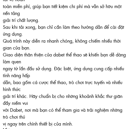
toàn miễn phí, giúp bạn tiết kiệm chi phí mà vẫn sở hữu một
nền tảng
giải trí chất lượng.
Sau khi tải xong, bạn chỉ cần làm theo hướng dẫn để cài đặt
ứng dụng.
Quá trình này diễn ra nhanh chóng, không chiếm nhiều thời
gian của bạn.
Giao diện thân thiện của dabet thể thao sẽ khiến bạn dễ dàng
làm quen
ngay từ lần đầu sử dụng. Đặc biệt, ứng dụng cung cấp nhiều
tính năng hấp
dẫn, bao gồm cá cược thể thao, trò chơi trực tuyến và nhiều
hình thức
giải trí khác. Hãy chuẩn bị cho những khoảnh khắc thư giãn
đầy niềm vui
với Dabet, nơi mà bạn có thể tham gia và trải nghiệm những
trò chơi thú
vị ngay trên chính thiết bị của mình.