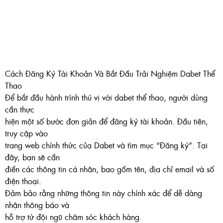
Cách Đăng Ký Tài Khoản Và Bắt Đầu Trải Nghiệm Dabet Thể
Thao
Để bắt đầu hành trình thú vị với dabet thể thao, người dùng
cần thực
hiện một số bước đơn giản để đăng ký tài khoản. Đầu tiên,
truy cập vào
trang web chính thức của Dabet và tìm mục “Đăng ký”. Tại
đây, bạn sẽ cần
điền các thông tin cá nhân, bao gồm tên, địa chỉ email và số
điện thoại.
Đảm bảo rằng những thông tin này chính xác để dễ dàng
nhận thông báo và
hỗ trợ từ đội ngũ chăm sóc khách hàng.