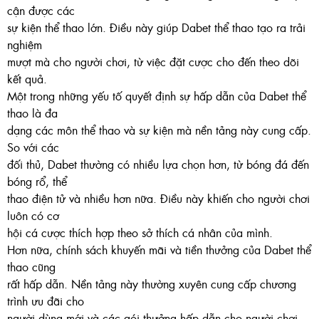
cận được các
sự kiện thể thao lớn. Điều này giúp Dabet thể thao tạo ra trải
nghiệm
mượt mà cho người chơi, từ việc đặt cược cho đến theo dõi
kết quả.
Một trong những yếu tố quyết định sự hấp dẫn của Dabet thể
thao là đa
dạng các môn thể thao và sự kiện mà nền tảng này cung cấp.
So với các
đối thủ, Dabet thường có nhiều lựa chọn hơn, từ bóng đá đến
bóng rổ, thể
thao điện tử và nhiều hơn nữa. Điều này khiến cho người chơi
luôn có cơ
hội cá cược thích hợp theo sở thích cá nhân của mình.
Hơn nữa, chính sách khuyến mãi và tiền thưởng của Dabet thể
thao cũng
rất hấp dẫn. Nền tảng này thường xuyên cung cấp chương
trình ưu đãi cho
người dùng mới và các gói thưởng hấp dẫn cho người chơi