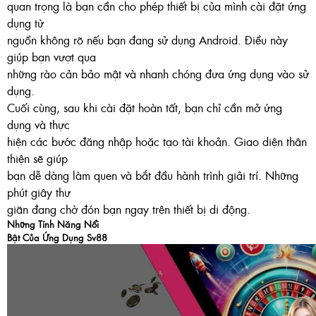
quan trọng là bạn cần cho phép thiết bị của mình cài đặt ứng
dụng từ
nguồn không rõ nếu bạn đang sử dụng Android. Điều này
giúp bạn vượt qua
những rào cản bảo mật và nhanh chóng đưa ứng dụng vào sử
dụng.
Cuối cùng, sau khi cài đặt hoàn tất, bạn chỉ cần mở ứng
dụng và thực
hiện các bước đăng nhập hoặc tạo tài khoản. Giao diện thân
thiện sẽ giúp
bạn dễ dàng làm quen và bắt đầu hành trình giải trí. Những
phút giây thư
giãn đang chờ đón bạn ngay trên thiết bị di động.
Những Tính Năng Nổi
Bật Của Ứng Dụng Sv88