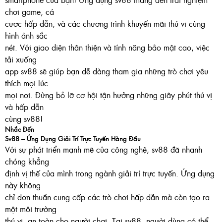
chơi game, cá
cược hấp dẫn, và các chương trình khuyến mãi thú vị cùng
hình ảnh sắc
nét. Với giao diện thân thiện và tính năng bảo mật cao, việc
tải xuống
app sv88 sẽ giúp bạn dễ dàng tham gia những trò chơi yêu
thích mọi lúc
mọi nơi. Đừng bỏ lỡ cơ hội tận hưởng những giây phút thú vị
và hấp dẫn
cùng sv88!
Nhắc Đến
Sv88 – Ứng Dụng Giải Trí Trực Tuyến Hàng Đầu
Với sự phát triển mạnh mẽ của công nghệ, sv88 đã nhanh
chóng khẳng
định vị thế của mình trong ngành giải trí trực tuyến. Ứng dụng
này không
chỉ đơn thuần cung cấp các trò chơi hấp dẫn mà còn tạo ra
một môi trường
thú vị, an toàn cho người chơi. Tại sv88, người dùng có thể