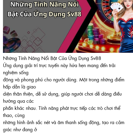
Những Tính Năng Nổi Bật Của Ứng Dụng Sv88
Ứng dụng giải trí trực tuyến này hứa hẹn mang đến trải
nghiệm sống
động và phong phú cho người dùng. Một trong những điểm
hấp dẫn là giao
diện thân thiện, dễ sử dụng, giúp người chơi dễ dàng điều
hướng qua các
phần khác nhau. Tính năng phát trực tiếp các trò chơi thể
thao, cùng
những hình ảnh sắc nét và âm thanh sống động, tạo ra cảm
giác như đang ở