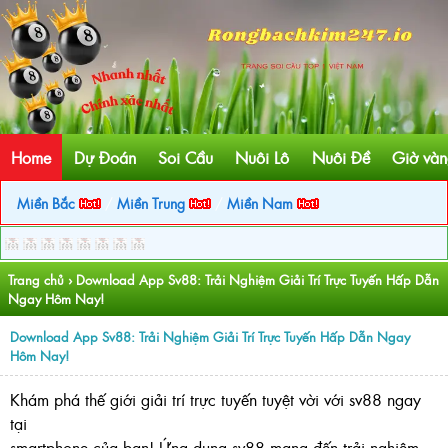
Home
Dự Đoán
Soi Cầu
Nuôi Lô
Nuôi Đề
Giờ vàn
Miền Bắc
/
Miền Trung
/
Miền Nam
Trang chủ
›
Download App Sv88: Trải Nghiệm Giải Trí Trực Tuyến Hấp Dẫn
Ngay Hôm Nay!
Download App Sv88: Trải Nghiệm Giải Trí Trực Tuyến Hấp Dẫn Ngay
Hôm Nay!
Khám phá thế giới giải trí trực tuyến tuyệt vời với sv88 ngay
tại
smartphone của bạn! Ứng dụng sv88 mang đến trải nghiệm