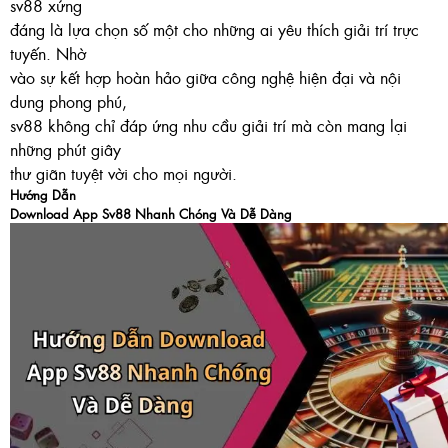
sv88 xứng
đáng là lựa chọn số một cho những ai yêu thích giải trí trực
tuyến. Nhờ
vào sự kết hợp hoàn hảo giữa công nghệ hiện đại và nội
dung phong phú,
sv88 không chỉ đáp ứng nhu cầu giải trí mà còn mang lại
những phút giây
thư giãn tuyệt vời cho mọi người.
Hướng Dẫn
Download App Sv88 Nhanh Chóng Và Dễ Dàng