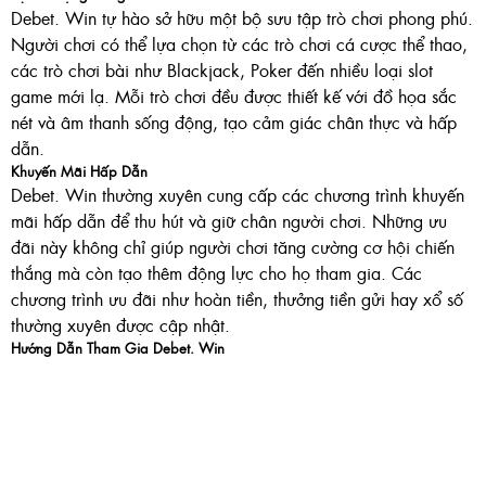
Debet. Win tự hào sở hữu một bộ sưu tập trò chơi phong phú.
Người chơi có thể lựa chọn từ các trò chơi cá cược thể thao,
các trò chơi bài như Blackjack, Poker đến nhiều loại slot
game mới lạ. Mỗi trò chơi đều được thiết kế với đồ họa sắc
nét và âm thanh sống động, tạo cảm giác chân thực và hấp
dẫn.
Khuyến Mãi Hấp Dẫn
Debet. Win thường xuyên cung cấp các chương trình khuyến
mãi hấp dẫn để thu hút và giữ chân người chơi. Những ưu
đãi này không chỉ giúp người chơi tăng cường cơ hội chiến
thắng mà còn tạo thêm động lực cho họ tham gia. Các
chương trình ưu đãi như hoàn tiền, thưởng tiền gửi hay xổ số
thường xuyên được cập nhật.
Hướng Dẫn Tham Gia Debet. Win