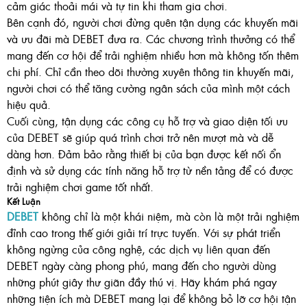
cảm giác thoải mái và tự tin khi tham gia chơi.
Bên cạnh đó, người chơi đừng quên tận dụng các khuyến mãi
và ưu đãi mà DEBET đưa ra. Các chương trình thưởng có thể
mang đến cơ hội để trải nghiệm nhiều hơn mà không tốn thêm
chi phí. Chỉ cần theo dõi thường xuyên thông tin khuyến mãi,
người chơi có thể tăng cường ngân sách của mình một cách
hiệu quả.
Cuối cùng, tận dụng các công cụ hỗ trợ và giao diện tối ưu
của DEBET sẽ giúp quá trình chơi trở nên mượt mà và dễ
dàng hơn. Đảm bảo rằng thiết bị của bạn được kết nối ổn
định và sử dụng các tính năng hỗ trợ từ nền tảng để có được
trải nghiệm chơi game tốt nhất.
Kết Luận
DEBET
không chỉ là một khái niệm, mà còn là một trải nghiệm
đỉnh cao trong thế giới giải trí trực tuyến. Với sự phát triển
không ngừng của công nghệ, các dịch vụ liên quan đến
DEBET ngày càng phong phú, mang đến cho người dùng
những phút giây thư giãn đầy thú vị. Hãy khám phá ngay
những tiện ích mà DEBET mang lại để không bỏ lỡ cơ hội tận