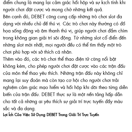
điểm chung là mang lại cảm giác hồi hộp và sự kịch tính khi
người chơi đặt cược và mong chờ những kết quả.
Bên cạnh đó, DEBET cũng cung cấp những trò chơi slot đa
dạng với nhiều chủ đề thú vị. Các trò chơi này thường có đồ
họa sống động và âm thanh thú vị, giúp người chơi đắm chìm
trong không gian giải trí sôi động. Từ những slot cổ điển đến
những slot mới nhất, mọi người đều có thể tìm thấy một trò
chơi phù hợp với sở thích cá nhân.
Thêm vào đó, các trò chơi thể thao điện tử cũng nổi bật
không kém, cho phép người chơi đặt cược vào các trận đấu
của môn thể thao yêu thích. Những trận đấu này không chỉ
mang lại suy đoán mà còn tạo cơ hội cho người chơi trải
nghiệm cảm giác mạo hiểm và hồi hộp khi dõi theo từng diễn
biến của trận đấu. DEBET thực sự là một nền tảng hấp dẫn
cho tất cả những ai yêu thích sự giải trí trực tuyến đầy màu
sắc và đa dạng.
Lợi Ích Của Việc Sử Dụng DEBET Trong Giải Trí Trực Tuyến