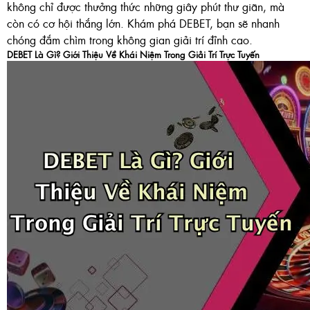
không chỉ được thưởng thức những giây phút thư giãn, mà
còn có cơ hội thắng lớn. Khám phá DEBET, bạn sẽ nhanh
chóng đắm chìm trong không gian giải trí đỉnh cao.
DEBET Là Gì? Giới Thiệu Về Khái Niệm Trong Giải Trí Trực Tuyến