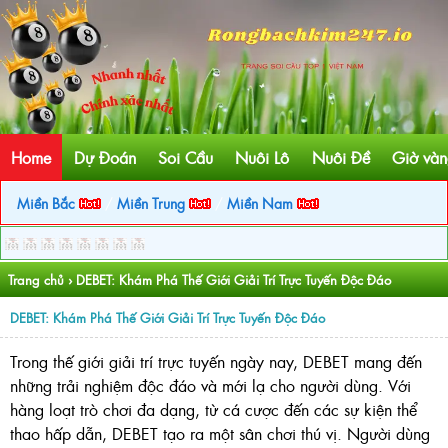
Home
Dự Đoán
Soi Cầu
Nuôi Lô
Nuôi Đề
Giờ vàn
Miền Bắc
/
Miền Trung
/
Miền Nam
Trang chủ
›
DEBET: Khám Phá Thế Giới Giải Trí Trực Tuyến Độc Đáo
DEBET: Khám Phá Thế Giới Giải Trí Trực Tuyến Độc Đáo
Trong thế giới giải trí trực tuyến ngày nay, DEBET mang đến
những trải nghiệm độc đáo và mới lạ cho người dùng. Với
hàng loạt trò chơi đa dạng, từ cá cược đến các sự kiện thể
thao hấp dẫn, DEBET tạo ra một sân chơi thú vị. Người dùng