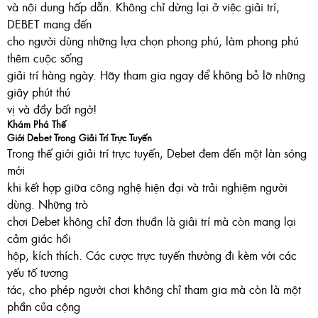
và nội dung hấp dẫn. Không chỉ dừng lại ở việc giải trí,
DEBET mang đến
cho người dùng những lựa chọn phong phú, làm phong phú
thêm cuộc sống
giải trí hàng ngày. Hãy tham gia ngay để không bỏ lỡ những
giây phút thú
vị và đầy bất ngờ!
Khám Phá Thế
Giới Debet Trong Giải Trí Trực Tuyến
Trong thế giới giải trí trực tuyến, Debet đem đến một làn sóng
mới
khi kết hợp giữa công nghệ hiện đại và trải nghiệm người
dùng. Những trò
chơi Debet không chỉ đơn thuần là giải trí mà còn mang lại
cảm giác hồi
hộp, kích thích. Các cược trực tuyến thường đi kèm với các
yếu tố tương
tác, cho phép người chơi không chỉ tham gia mà còn là một
phần của cộng