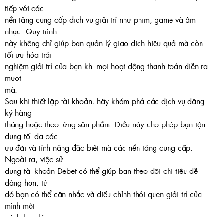
tiếp với các
nền tảng cung cấp dịch vụ giải trí như phim, game và âm
nhạc. Quy trình
này không chỉ giúp bạn quản lý giao dịch hiệu quả mà còn
tối ưu hóa trải
nghiệm giải trí của bạn khi mọi hoạt động thanh toán diễn ra
mượt
mà.
Sau khi thiết lập tài khoản, hãy khám phá các dịch vụ đăng
ký hàng
tháng hoặc theo từng sản phẩm. Điều này cho phép bạn tận
dụng tối đa các
ưu đãi và tính năng đặc biệt mà các nền tảng cung cấp.
Ngoài ra, việc sử
dụng tài khoản Debet có thể giúp bạn theo dõi chi tiêu dễ
dàng hơn, từ
đó bạn có thể cân nhắc và điều chỉnh thói quen giải trí của
mình một
cách hợp lý.