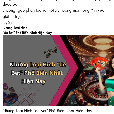
được ưa
chuộng, góp phần tạo ra một xu hướng mới trong lĩnh vực
giải trí trực
tuyến.
Những Loại Hình
“de Bet” Phổ Biến Nhất Hiện Nay
Những Loại Hình “de Bet” Phổ Biến Nhất Hiện Nay