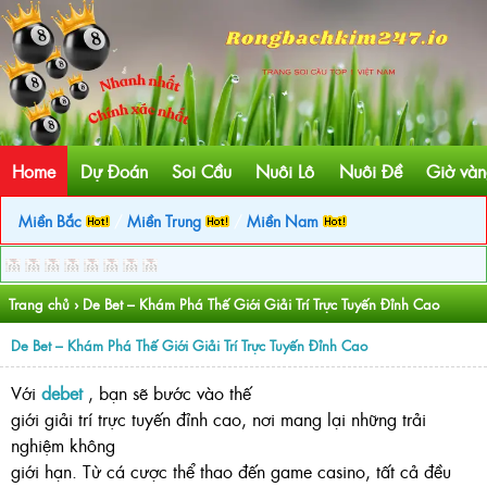
Home
Dự Đoán
Soi Cầu
Nuôi Lô
Nuôi Đề
Giờ vàn
Miền Bắc
/
Miền Trung
/
Miền Nam
Trang chủ
›
De Bet – Khám Phá Thế Giới Giải Trí Trực Tuyến Đỉnh Cao
De Bet – Khám Phá Thế Giới Giải Trí Trực Tuyến Đỉnh Cao
Với
debet
, bạn sẽ bước vào thế
giới giải trí trực tuyến đỉnh cao, nơi mang lại những trải
nghiệm không
giới hạn. Từ cá cược thể thao đến game casino, tất cả đều