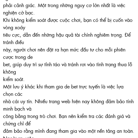
phải cảnh giác. Một trong những nguy cơ lớn nhất là việc
nghiện cờ bạc.
Khi không kiểm soát được cuộc chơi, bạn có thể bị cuốn vào
vòng xoáy
tiêu cực, dẫn đến những hậu quả tài chính nghiêm trọng. Để
tránh điều
này, người chơi nên đặt ra hạn mức đầu tư cho mỗi phiên
cược trong de
bet, giúp duy trì sự tỉnh táo và tránh rơi vào tình trạng thua lỗ
không
kiểm soát.
Một lưu ý khác khi tham gia de bet trực tuyến là việc lựa
chọn các
nhà cái uy tín. Nhiều trang web hiện nay không đảm bảo tính
minh bạch và
công bằng trong trò chơi. Bạn nên kiểm tra các đánh giá và
chứng chỉ để
đảm bảo rằng mình đang tham gia vào một nền tảng an toàn.
Ngoài ra, việc