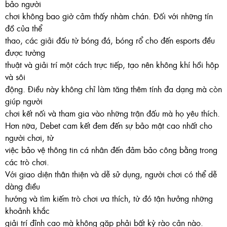
bảo người
chơi không bao giờ cảm thấy nhàm chán. Đối với những tín
đồ của thể
thao, các giải đấu từ bóng đá, bóng rổ cho đến esports đều
được tường
thuật và giải trí một cách trực tiếp, tạo nên không khí hồi hộp
và sôi
động. Điều này không chỉ làm tăng thêm tính đa dạng mà còn
giúp người
chơi kết nối và tham gia vào những trận đấu mà họ yêu thích.
Hơn nữa, Debet cam kết đem đến sự bảo mật cao nhất cho
người chơi, từ
việc bảo vệ thông tin cá nhân đến đảm bảo công bằng trong
các trò chơi.
Với giao diện thân thiện và dễ sử dụng, người chơi có thể dễ
dàng điều
hướng và tìm kiếm trò chơi ưa thích, từ đó tận hưởng những
khoảnh khắc
giải trí đỉnh cao mà không gặp phải bất kỳ rào cản nào.