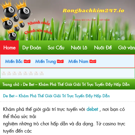
Home
Dự Đoán
Soi Cầu
Nuôi Lô
Nuôi Đề
Giờ vàn
Miền Bắc
/
Miền Trung
/
Miền Nam
Trang chủ
›
De Bet – Khám Phá Thế Giới Giải Trí Trực Tuyến Đầy Hấp Dẫn
De Bet – Khám Phá Thế Giới Giải Trí Trực Tuyến Đầy Hấp Dẫn
Khám phá thế giới giải trí trực tuyến với
debet
, nơi bạn có
thể thỏa sức trải
nghiệm những trò chơi hấp dẫn và đa dạng. Từ casino trực
tuyến đến các