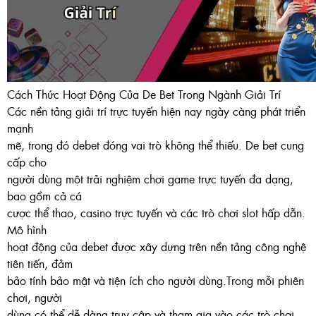
Cách Thức Hoạt Động Của De Bet Trong Ngành Giải Trí
Các nền tảng giải trí trực tuyến hiện nay ngày càng phát triển
mạnh
mẽ, trong đó debet đóng vai trò không thể thiếu. De bet cung
cấp cho
người dùng một trải nghiệm chơi game trực tuyến đa dạng,
bao gồm cả cá
cược thể thao, casino trực tuyến và các trò chơi slot hấp dẫn.
Mô hình
hoạt động của debet được xây dựng trên nền tảng công nghệ
tiên tiến, đảm
bảo tính bảo mật và tiện ích cho người dùng.Trong mỗi phiên
chơi, người
dùng có thể dễ dàng truy cập và tham gia vào các trò chơi