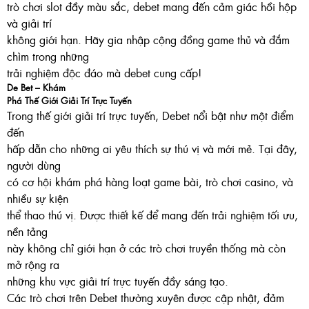
trò chơi slot đầy màu sắc, debet mang đến cảm giác hồi hộp
và giải trí
không giới hạn. Hãy gia nhập cộng đồng game thủ và đắm
chìm trong những
trải nghiệm độc đáo mà debet cung cấp!
De Bet – Khám
Phá Thế Giới Giải Trí Trực Tuyến
Trong thế giới giải trí trực tuyến, Debet nổi bật như một điểm
đến
hấp dẫn cho những ai yêu thích sự thú vị và mới mẻ. Tại đây,
người dùng
có cơ hội khám phá hàng loạt game bài, trò chơi casino, và
nhiều sự kiện
thể thao thú vị. Được thiết kế để mang đến trải nghiệm tối ưu,
nền tảng
này không chỉ giới hạn ở các trò chơi truyền thống mà còn
mở rộng ra
những khu vực giải trí trực tuyến đầy sáng tạo.
Các trò chơi trên Debet thường xuyên được cập nhật, đảm