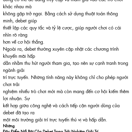
khác nhau mà
không gặp trở ngại. Bằng cách sử dụng thuật toán thông
minh, debet giúp
thiết lập các quy tắc và tỷ lệ cược, giúp người chơi có cái
nhìn rõ ràng
hơn về cơ hội thắng.
Ngoài ra, debet thường xuyên cập nhật các chương trình
khuyến mãi hấp
dẫn nhằm thu hút người tham gia, tạo nên sự cạnh tranh trong
ngành giải
trí trực tuyến. Những tính năng này không chỉ cho phép người
chơi trải
nghiệm nhiều trò chơi mới mà còn mang đến cơ hội kiếm thêm
lợi nhuận. Sự
kết hợp giữa công nghệ và cách tiếp cận người dùng của
debet đã tạo ra
một môi trường giải trí trực tuyến thú vị và hấp dẫn.
Những
Đặc Điểm Nổi Bật Của Debet Trong Trải Nghiệm Giải Trí