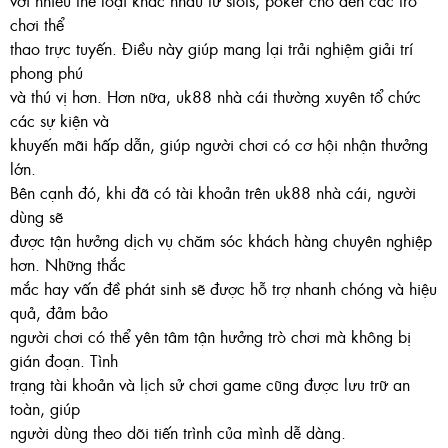
chơi thể
thao trực tuyến. Điều này giúp mang lại trải nghiệm giải trí
phong phú
và thú vị hơn. Hơn nữa, uk88 nhà cái thường xuyên tổ chức
các sự kiện và
khuyến mãi hấp dẫn, giúp người chơi có cơ hội nhận thưởng
lớn.
Bên cạnh đó, khi đã có tài khoản trên uk88 nhà cái, người
dùng sẽ
được tận hưởng dịch vụ chăm sóc khách hàng chuyên nghiệp
hơn. Những thắc
mắc hay vấn đề phát sinh sẽ được hỗ trợ nhanh chóng và hiệu
quả, đảm bảo
người chơi có thể yên tâm tận hưởng trò chơi mà không bị
gián đoạn. Tình
trạng tài khoản và lịch sử chơi game cũng được lưu trữ an
toàn, giúp
người dùng theo dõi tiến trình của mình dễ dàng.