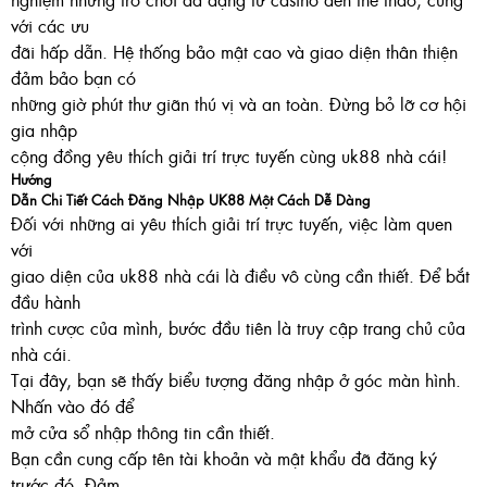
với các ưu
đãi hấp dẫn. Hệ thống bảo mật cao và giao diện thân thiện
đảm bảo bạn có
những giờ phút thư giãn thú vị và an toàn. Đừng bỏ lỡ cơ hội
gia nhập
cộng đồng yêu thích giải trí trực tuyến cùng uk88 nhà cái!
Hướng
Dẫn Chi Tiết Cách Đăng Nhập UK88 Một Cách Dễ Dàng
Đối với những ai yêu thích giải trí trực tuyến, việc làm quen
với
giao diện của uk88 nhà cái là điều vô cùng cần thiết. Để bắt
đầu hành
trình cược của mình, bước đầu tiên là truy cập trang chủ của
nhà cái.
Tại đây, bạn sẽ thấy biểu tượng đăng nhập ở góc màn hình.
Nhấn vào đó để
mở cửa sổ nhập thông tin cần thiết.
Bạn cần cung cấp tên tài khoản và mật khẩu đã đăng ký
trước đó. Đảm