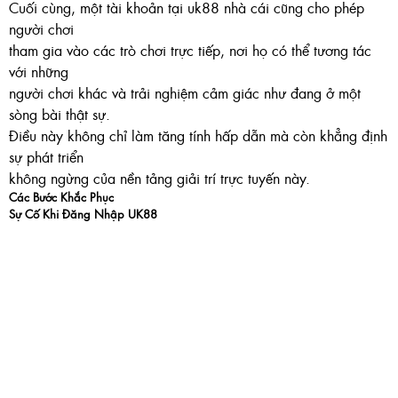
Cuối cùng, một tài khoản tại uk88 nhà cái cũng cho phép
người chơi
tham gia vào các trò chơi trực tiếp, nơi họ có thể tương tác
với những
người chơi khác và trải nghiệm cảm giác như đang ở một
sòng bài thật sự.
Điều này không chỉ làm tăng tính hấp dẫn mà còn khẳng định
sự phát triển
không ngừng của nền tảng giải trí trực tuyến này.
Các Bước Khắc Phục
Sự Cố Khi Đăng Nhập UK88