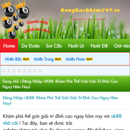
Home
Dự Đoán
Soi Cầu
Nuôi Lô
Nuôi Đề
Giờ vàn
Miền Bắc
/
Miền Trung
/
Miền Nam
Trang chủ
›
Đăng Nhập UK88: Khám Phá Thế Giới Giải Trí Đỉnh Cao
Ngay Hôm Nay!
Đăng Nhập UK88: Khám Phá Thế Giới Giải Trí Đỉnh Cao Ngay Hôm
Nay!
Khám phá thế giới giải trí đỉnh cao ngay hôm nay với
uk88
nhà cái
! Tại đây, bạn sẽ được trải
nghiệm những trò chơi đa dạng từ casino đến thể thao, cùng