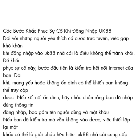
Các Bước Khắc Phục Sự Cố Khi Đăng Nhập UK88
Đối với những người yêu thích cá cược trực tuyến, việc gặp
khó khăn
khi đăng nhập vào uk88 nhà cái là điều không thể tránh khỏi.
Để khắc
phục sự cố này, bước đầu tiên là kiểm tra kết nối Internet của
bạn. Đôi
khi, mạng yếu hoặc không ổn định có thể khiến bạn không
thể truy cập
được. Nếu kết nối ổn định, hãy chắc chắn rằng bạn đã nhập
đúng thông tin
đăng nhập, bao gồm tên người dùng và mật khẩu.
Nếu bạn đã kiểm tra mà vẫn không vào được, việc thiết lập
lại mật
khẩu có thể là giải pháp hữu hiệu. uk88 nhà cái cung cấp