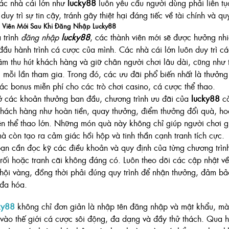
ác nhà cái lớn như
lucky88
luôn yêu cầu người dùng phải liên tụ
duy trì sự tin cậy, tránh gây thiệt hại đáng tiếc về tài chính và q
 Viên Mới Sau Khi Đăng Nhập Lucky88
 trình
đăng nhập
lucky88
, các thành viên mới sẽ được hưởng nhi
đầu hành trình cá cược của mình. Các nhà cái lớn luôn duy trì c
hằm thu hút khách hàng và giữ chân người chơi lâu dài, cũng như
ng mỗi lần tham gia. Trong đó, các ưu đãi phổ biến nhất là thưở
ác bonus miễn phí cho các trò chơi casino, cá cược thể thao.
ở các khoản thưởng ban đầu, chương trình ưu đãi của
lucky88
cò
khách hàng như hoàn tiền, quay thưởng, điểm thưởng đổi quà, ho
iện thể thao lớn. Những món quà này không chỉ giúp người chơi g
à còn tạo ra cảm giác hồi hộp và tinh thần cạnh tranh tích cực.
bạn cần đọc kỹ các điều khoản và quy định của từng chương trìn
rối hoặc tranh cãi không đáng có. Luôn theo dõi các cập nhật v
hội vàng, đồng thời phải đúng quy trình để nhận thưởng, đảm bả
 đa hóa.
ky88
không chỉ đơn giản là nhập tên đăng nhập và mật khẩu, mà
 vào thế giới cá cược sôi động, đa dạng và đầy thử thách. Qua h