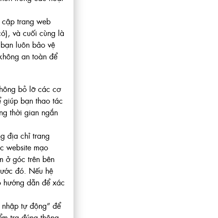
y cập trang web
ó), và cuối cùng là
 bạn luôn bảo vệ
 không an toàn để
hông bỏ lỡ các cơ
ể giúp bạn thao tác
ng thời gian ngắn
g địa chỉ trang
ác website mạo
m ở góc trên bên
rước đó. Nếu hệ
o hướng dẫn để xác
g nhập tự động” để
iểm tra đúng thông