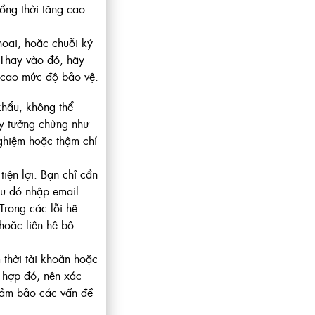
đồng thời tăng cao
hoại, hoặc chuỗi ký
 Thay vào đó, hãy
g cao mức độ bảo vệ.
khẩu, không thể
ày tưởng chừng như
nghiệm hoặc thậm chí
iện lợi. Bạn chỉ cần
au đó nhập email
Trong các lỗi hệ
hoặc liên hệ bộ
 thời tài khoản hoặc
g hợp đó, nên xác
ảm bảo các vấn đề