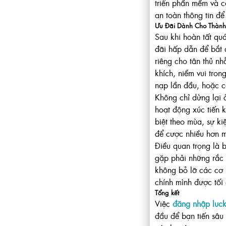
triển phần mềm và c
an toàn thông tin để 
Ưu Đãi Dành Cho Thành
Sau khi hoàn tất quá
đãi hấp dẫn để bắt 
riêng cho tân thủ n
khích, niềm vui tro
nạp lần đầu, hoặc c
Không chỉ dừng lại 
hoạt động xúc tiến 
biệt theo mùa, sự k
để cược nhiều hơn m
Điều quan trọng là 
gặp phải những rắc 
không bỏ lỡ các cơ 
chính mình được tối
Tổng kết
Việc
đăng nhập luc
đầu để bạn tiến sâu