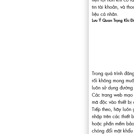
tin tài khoản, và th
liệu cá nhân.
Lưu Ý Quan Trọng Khi 
Trong quá trình đă
rối không mong muốn
luôn sử dụng đường 
Các trang web mạo d
mã độc vào thiết bị
Tiếp theo, hãy luôn
nhập trên các thiết
hoặc phần mềm bảo m
chóng đổi mật khẩu 