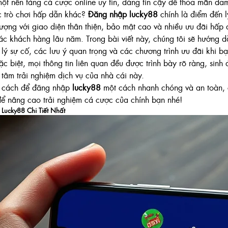
ột nền tảng cá cược online uy tín, đáng tin cậy để thỏa mãn đa
c trò chơi hấp dẫn khác?
Đăng nhập
lucky88
chính là điểm đến lý
lượng với giao diện thân thiện, bảo mật cao và nhiều ưu đãi hấp
ác khách hàng lâu năm. Trong bài viết này, chúng tôi sẽ hướng dẫ
ý sự cố, các lưu ý quan trọng và các chương trình ưu đãi khi bạ
ặc biệt, mọi thông tin liên quan đều được trình bày rõ ràng, sinh
 tâm trải nghiệm dịch vụ của nhà cái này.
 cách để đăng nhập
lucky88
một cách nhanh chóng và an toàn,
 để nâng cao trải nghiệm cá cược của chính bạn nhé!
ucky88 Chi Tiết Nhất