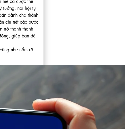
m mê cá cược thể
 tưởng, nơi hội tụ
 dẫn dành cho thành
n chi tiết các bước
n trở thành thành
 động, giúp bạn dễ
 cũng như nắm rõ