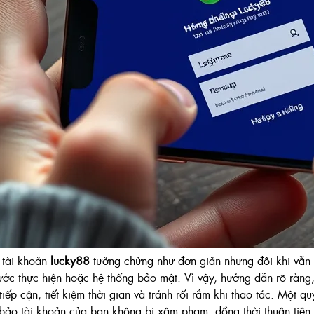
 tài khoản
lucky88
tưởng chừng như đơn giản nhưng đôi khi vẫn
ớc thực hiện hoặc hệ thống bảo mật. Vì vậy, hướng dẫn rõ ràng, c
iếp cận, tiết kiệm thời gian và tránh rối rắm khi thao tác. Một q
ảo tài khoản của bạn không bị xâm phạm, đồng thời thuận tiện 