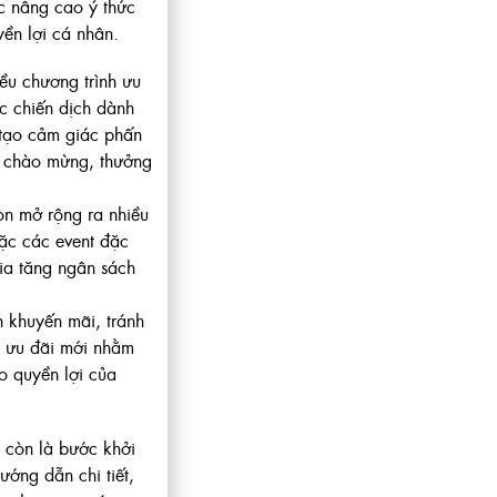
c nâng cao ý thức
uyền lợi cá nhân.
ều chương trình ưu
ác chiến dịch dành
 tạo cảm giác phấn
ng chào mừng, thưởng
n mở rộng ra nhiều
ặc các event đặc
ia tăng ngân sách
h khuyến mãi, tránh
ề ưu đãi mới nhằm
o quyền lợi của
 còn là bước khởi
ướng dẫn chi tiết,