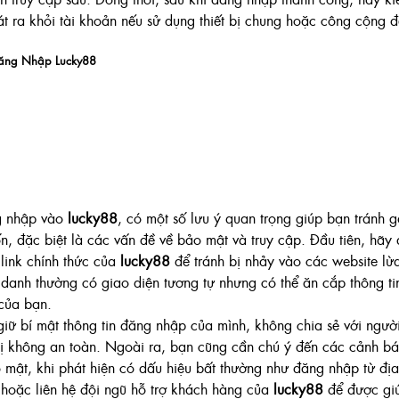
oát ra khỏi tài khoản nếu sử dụng thiết bị chung hoặc công cộng đ
Đăng Nhập Lucky88
ng nhập vào
lucky88
, có một số lưu ý quan trọng giúp bạn tránh 
, đặc biệt là các vấn đề về bảo mật và truy cập. Đầu tiên, hã
link chính thức của
lucky88
để tránh bị nhảy vào các website l
anh thường có giao diện tương tự nhưng có thể ăn cắp thông t
 của bạn.
 giữ bí mật thông tin đăng nhập của mình, không chia sẻ với ngư
 bị không an toàn. Ngoài ra, bạn cũng cần chú ý đến các cảnh bá
ật, khi phát hiện có dấu hiệu bất thường như đăng nhập từ địa 
hoặc liên hệ đội ngũ hỗ trợ khách hàng của
lucky88
để được giú