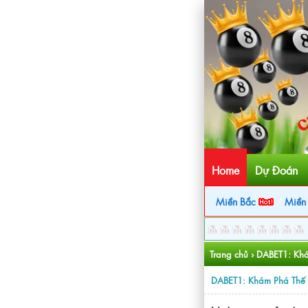
Home
Dự Đoán
Miền Bắc
/
Miền
Trang chủ
›
DABET1: Khám
DABET1: Khám Phá Thế G