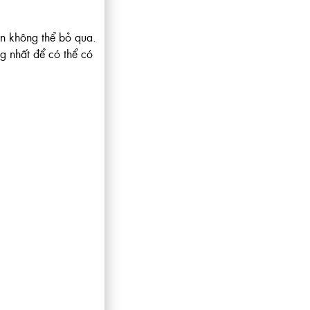
ọn không thể bỏ qua.
g nhất để có thể có