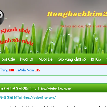
Soi Cầu
Nuôi Lô
Nuôi Đề
Giờ vàng chốt số
Bí Kíp
 Trung
/
Miền Nam
 Phá Thế Giới Giải Trí Tại Https://dabet1.co.com/
iới Giải Trí Tại Https://dabet1.co.com/