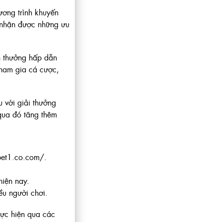
ương trình khuyến
 nhận được những ưu
h thưởng hấp dẫn
tham gia cá cược,
 với giải thưởng
 qua đó tăng thêm
bet1.co.com/.
hiện nay.
iều người chơi.
thực hiện qua các