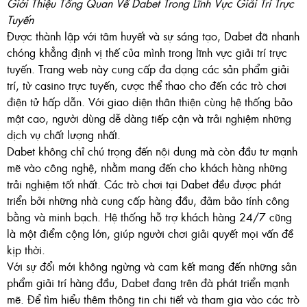
Giới Thiệu Tổng Quan Về Dabet Trong Lĩnh Vực Giải Trí Trực
Tuyến
Được thành lập với tâm huyết và sự sáng tạo, Dabet đã nhanh
chóng khẳng định vị thế của mình trong lĩnh vực giải trí trực
tuyến. Trang web này cung cấp đa dạng các sản phẩm giải
trí, từ casino trực tuyến, cược thể thao cho đến các trò chơi
điện tử hấp dẫn. Với giao diện thân thiện cùng hệ thống bảo
mật cao, người dùng dễ dàng tiếp cận và trải nghiệm những
dịch vụ chất lượng nhất.
Dabet không chỉ chú trọng đến nội dung mà còn đầu tư mạnh
mẽ vào công nghệ, nhằm mang đến cho khách hàng những
trải nghiệm tốt nhất. Các trò chơi tại Dabet đều được phát
triển bởi những nhà cung cấp hàng đầu, đảm bảo tính công
bằng và minh bạch. Hệ thống hỗ trợ khách hàng 24/7 cũng
là một điểm cộng lớn, giúp người chơi giải quyết mọi vấn đề
kịp thời.
Với sự đổi mới không ngừng và cam kết mang đến những sản
phẩm giải trí hàng đầu, Dabet đang trên đà phát triển mạnh
mẽ. Để tìm hiểu thêm thông tin chi tiết và tham gia vào các trò