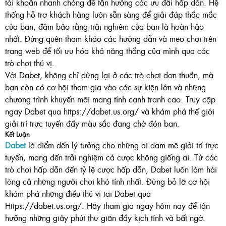
tài khoản nhanh chóng để tận hưởng các ưu đãi hấp dẫn. Hệ
thống hỗ trợ khách hàng luôn sẵn sàng để giải đáp thắc mắc
của bạn, đảm bảo rằng trải nghiệm của bạn là hoàn hảo
nhất. Đừng quên tham khảo các hướng dẫn và mẹo chơi trên
trang web để tối ưu hóa khả năng thắng của mình qua các
trò chơi thú vị.
Với Dabet, không chỉ dừng lại ở các trò chơi đơn thuần, mà
bạn còn có cơ hội tham gia vào các sự kiện lớn và những
chương trình khuyến mãi mang tính cạnh tranh cao. Truy cập
ngay Dabet qua https://dabet.us.org/ và khám phá thế giới
giải trí trực tuyến đầy màu sắc đang chờ đón bạn.
Kết Luận
Dabet
là điểm đến lý tưởng cho những ai đam mê giải trí trực
tuyến, mang đến trải nghiệm cá cược không giống ai. Từ các
trò chơi hấp dẫn đến tỷ lệ cược hấp dẫn, Dabet luôn làm hài
lòng cả những người chơi khó tính nhất. Đừng bỏ lỡ cơ hội
khám phá những điều thú vị tại Dabet qua
Https://dabet.us.org/. Hãy tham gia ngay hôm nay để tận
hưởng những giây phút thư giãn đầy kịch tính và bất ngờ.