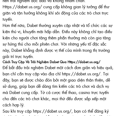
nên trải nghiệm độc đáo và không nhàm chán.
Https://dabet.us.org/ cung cấp không gian lý tưởng để thư
giãn và tận hưởng không khí sôi động của các trò chơi trực
tuyến.
Hơn thế nữa, Dabet thường xuyên cập nhật và tổ chức các sự
kiện thú vị, khuyến mãi hấp dẫn. Điều này không chỉ tạo điều
kiện cho người chơi tăng thêm phần thưởng mà còn gia tăng
sự hứng thú cho mỗi phiên chơi. Với những yếu tố đặc sắc
này, Dabet khẳng định được vị thế của mình trong thị trường
giải trí trực tuyến.
Cách Truy Cập Và Trải Nghiệm Dabet Qua Https://dabet.us.org/
Để bắt đầu trải nghiệm Dabet một cách đơn giản và hiệu quả,
bạn chỉ cần truy cập vào địa chỉ https://dabet.us.org/. Tại
đây, bạn sẽ được chào đón bởi một giao diện thân thiện, dễ
sử dụng, giúp bạn dễ dàng tìm kiếm các trò chơi và dịch vụ
mà Dabet cung cấp. Từ cá cược thể thao, casino trực tuyến
cho đến các trò chơi khác, mọi thứ đều được sắp xếp một
cách hợp lý.
Sau khi truy cập https://dabet.us.org/, bạn có thể đăng ký