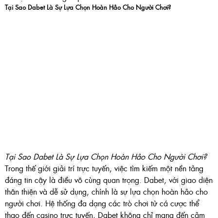
Tại Sao Dabet Là Sự Lựa Chọn Hoàn Hảo Cho Người Chơi?
Tại Sao Dabet Là Sự Lựa Chọn Hoàn Hảo Cho Người Chơi?
Trong thế giới giải trí trực tuyến, việc tìm kiếm một nền tảng
đáng tin cậy là điều vô cùng quan trọng. Dabet, với giao diện
thân thiện và dễ sử dụng, chính là sự lựa chọn hoàn hảo cho
người chơi. Hệ thống đa dạng các trò chơi từ cá cược thể
thao đến casino trực tuyến, Dabet không chỉ mang đến cảm