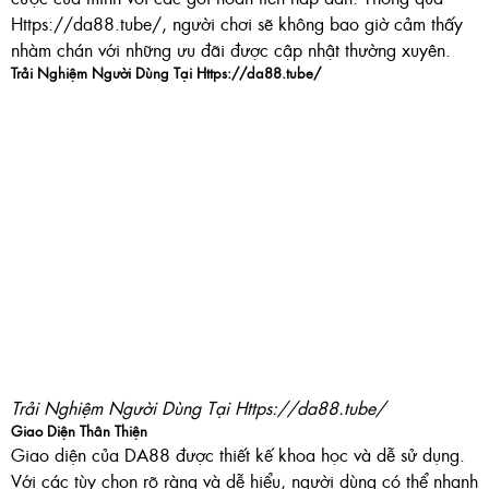
Https://da88.tube/, người chơi sẽ không bao giờ cảm thấy
nhàm chán với những ưu đãi được cập nhật thường xuyên.
Trải Nghiệm Người Dùng Tại Https://da88.tube/
Trải Nghiệm Người Dùng Tại Https://da88.tube/
Giao Diện Thân Thiện
Giao diện của DA88 được thiết kế khoa học và dễ sử dụng.
Với các tùy chọn rõ ràng và dễ hiểu, người dùng có thể nhanh