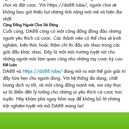
chơi và đặt cược. Với Https://da88.tube/, người chơi sẽ
không bao giờ thiếu hụt những tính năng mới mẻ và hiện đại
nhất.
Cộng Đồng Người Chơi Sôi Động
Cuối cùng, DA88 cũng có một cộng đồng đông đảo những
người yêu thích cá cược. Các thành viên có thể chia sẻ kinh
nghiệm, kiến thức hoặc thậm chí thi đấu với nhau trong các
giải đấu khác nhau. Đây là một môi trường tuyệt vời cho
những người mới làm quen cũng như những tay cược kỳ cựu.
Kết Luận
DA88 và
Https://da88.tube/
đang mở ra một thế giới giải trí
đầy hứa hẹn cho người dùng. Với hệ thống đa dạng, chất
lượng dịch vụ tốt, và một cộng đồng mạnh mẽ, nơi này thực
sự là điểm đến lý tưởng cho những ai yêu thích cá cược trực
tuyến. Hãy khám phá ngay hôm nay để không bỏ lỡ những
trải nghiệm tuyệt vời mà DA88 mang lại!