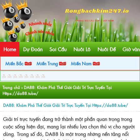
Home
Dự Đoán
Soi Cầu
Nuôi Lô
Nuôi Đề
Giờ vàn
Miền Bắc
/
Miền Trung
/
Miền Nam
Trang chủ
›
DA88: Khám Phá Thế Giới Giải Trí Trực Tuyến Tại
Https://da88.tube/
DA88: Khám Phá Thế Giới Giải Trí Trực Tuyến Tại Https://da88.tube/
Giải trí trực tuyến đang trở thành một phần quan trọng trong
cuộc sống hiện đại, mang lại nhiều lựa chọn thú vị cho người
dùng. Trong số đó, DA88 là một trong những nền tảng nổi