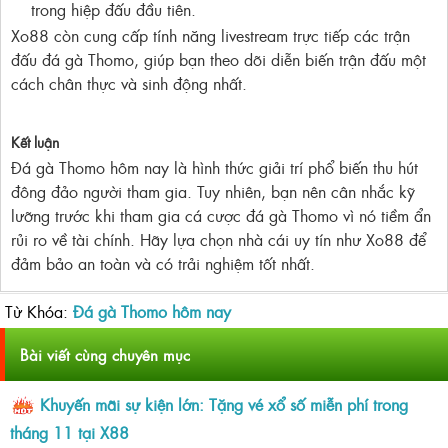
trong hiệp đấu đầu tiên.
Xo88 còn cung cấp tính năng livestream trực tiếp các trận
đấu đá gà Thomo, giúp bạn theo dõi diễn biến trận đấu một
cách chân thực và sinh động nhất.
Kết luận
Đá gà Thomo hôm nay là hình thức giải trí phổ biến thu hút
đông đảo người tham gia. Tuy nhiên, bạn nên cân nhắc kỹ
lưỡng trước khi tham gia cá cược đá gà Thomo vì nó tiềm ẩn
rủi ro về tài chính. Hãy lựa chọn nhà cái uy tín như Xo88 để
đảm bảo an toàn và có trải nghiệm tốt nhất.
Từ Khóa:
Đá gà Thomo hôm nay
Bài viết cùng chuyên mục
Khuyến mãi sự kiện lớn: Tặng vé xổ số miễn phí trong
tháng 11 tại X88