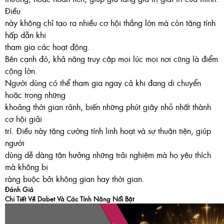
Điều
này không chỉ tạo ra nhiều cơ hội thắng lớn mà còn tăng tính
hấp dẫn khi
tham gia các hoạt động.
Bên cạnh đó, khả năng truy cập mọi lúc mọi nơi cũng là điểm
cộng lớn.
Người dùng có thể tham gia ngay cả khi đang di chuyển
hoặc trong những
khoảng thời gian rảnh, biến những phút giây nhỏ nhất thành
cơ hội giải
trí. Điều này tăng cường tính linh hoạt và sự thuận tiện, giúp
người
dùng dễ dàng tận hưởng những trải nghiệm mà họ yêu thích
mà không bị
ràng buộc bởi không gian hay thời gian.
Đánh Giá
Chi Tiết Về Dabet Và Các Tính Năng Nổi Bật