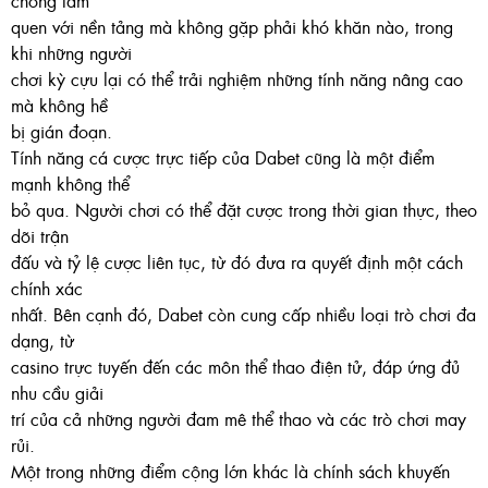
quen với nền tảng mà không gặp phải khó khăn nào, trong
khi những người
chơi kỳ cựu lại có thể trải nghiệm những tính năng nâng cao
mà không hề
bị gián đoạn.
Tính năng cá cược trực tiếp của Dabet cũng là một điểm
mạnh không thể
bỏ qua. Người chơi có thể đặt cược trong thời gian thực, theo
dõi trận
đấu và tỷ lệ cược liên tục, từ đó đưa ra quyết định một cách
chính xác
nhất. Bên cạnh đó, Dabet còn cung cấp nhiều loại trò chơi đa
dạng, từ
casino trực tuyến đến các môn thể thao điện tử, đáp ứng đủ
nhu cầu giải
trí của cả những người đam mê thể thao và các trò chơi may
rủi.
Một trong những điểm cộng lớn khác là chính sách khuyến