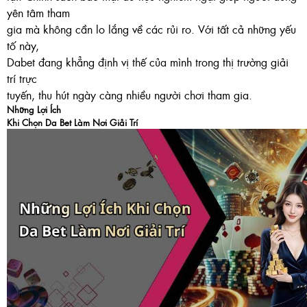
yên tâm tham
gia mà không cần lo lắng về các rủi ro. Với tất cả những yếu
tố này,
Dabet đang khẳng định vị thế của mình trong thị trường giải
trí trực
tuyến, thu hút ngày càng nhiều người chơi tham gia.
Những Lợi Ích
Khi Chọn Da Bet Làm Nơi Giải Trí