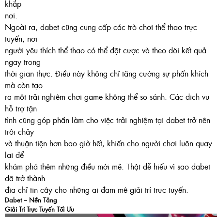
khắp
nơi.
Ngoài ra, dabet cũng cung cấp các trò chơi thể thao trực
tuyến, nơi
người yêu thích thể thao có thể đặt cược và theo dõi kết quả
ngay trong
thời gian thực. Điều này không chỉ tăng cường sự phấn khích
mà còn tạo
ra một trải nghiệm chơi game không thể so sánh. Các dịch vụ
hỗ trợ tận
tình cũng góp phần làm cho việc trải nghiệm tại dabet trở nên
trôi chảy
và thuận tiện hơn bao giờ hết, khiến cho người chơi luôn quay
lại để
khám phá thêm những điều mới mẻ. Thật dễ hiểu vì sao dabet
đã trở thành
địa chỉ tin cậy cho những ai đam mê giải trí trực tuyến.
Dabet – Nền Tảng
Giải Trí Trực Tuyến Tối Ưu