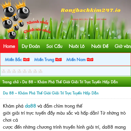
Home
Dự Đoán
Soi Cầu
Nuôi Lô
Nuôi Đề
Giờ vàn
Miền Bắc
/
Miền Trung
/
Miền Nam
Trang chủ
›
Da 88 – Khám Phá Thế Giới Giải Trí Trực Tuyến Hấp Dẫn
Da 88 – Khám Phá Thế Giới Giải Trí Trực Tuyến Hấp Dẫn
Khám phá
da88
và đắm chìm trong thế
giới giải trí trực tuyến đầy màu sắc và hấp dẫn! Từ những trò
chơi cá
cược đến những chương trình truyền hình giải trí, da88 mang