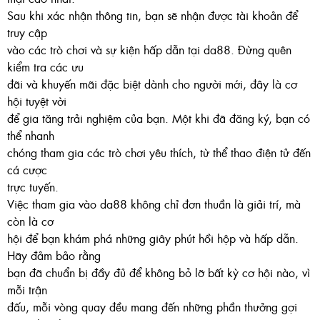
Sau khi xác nhận thông tin, bạn sẽ nhận được tài khoản để
truy cập
vào các trò chơi và sự kiện hấp dẫn tại da88. Đừng quên
kiểm tra các ưu
đãi và khuyến mãi đặc biệt dành cho người mới, đây là cơ
hội tuyệt vời
để gia tăng trải nghiệm của bạn. Một khi đã đăng ký, bạn có
thể nhanh
chóng tham gia các trò chơi yêu thích, từ thể thao điện tử đến
cá cược
trực tuyến.
Việc tham gia vào da88 không chỉ đơn thuần là giải trí, mà
còn là cơ
hội để bạn khám phá những giây phút hồi hộp và hấp dẫn.
Hãy đảm bảo rằng
bạn đã chuẩn bị đầy đủ để không bỏ lỡ bất kỳ cơ hội nào, vì
mỗi trận
đấu, mỗi vòng quay đều mang đến những phần thưởng gợi