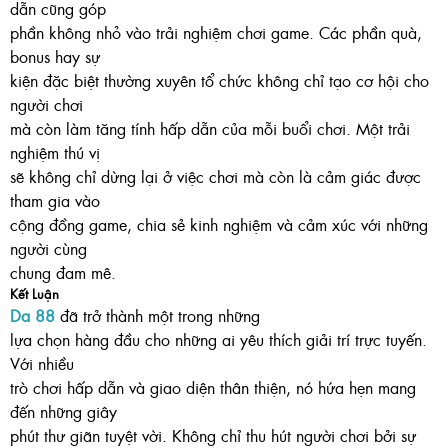
dẫn cũng góp
phần không nhỏ vào trải nghiệm chơi game. Các phần quà,
bonus hay sự
kiện đặc biệt thường xuyên tổ chức không chỉ tạo cơ hội cho
người chơi
mà còn làm tăng tính hấp dẫn của mỗi buổi chơi. Một trải
nghiệm thú vị
sẽ không chỉ dừng lại ở việc chơi mà còn là cảm giác được
tham gia vào
cộng đồng game, chia sẻ kinh nghiệm và cảm xúc với những
người cùng
chung đam mê.
Kết Luận
Da 88
đã trở thành một trong những
lựa chọn hàng đầu cho những ai yêu thích giải trí trực tuyến.
Với nhiều
trò chơi hấp dẫn và giao diện thân thiện, nó hứa hẹn mang
đến những giây
phút thư giãn tuyệt vời. Không chỉ thu hút người chơi bởi sự