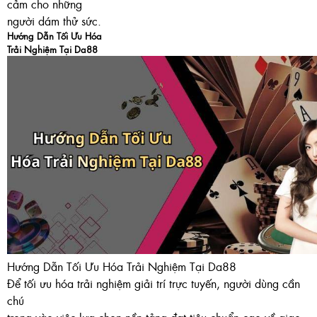
cảm cho những
người dám thử sức.
Hướng Dẫn Tối Ưu Hóa
Trải Nghiệm Tại Da88
Hướng Dẫn Tối Ưu Hóa Trải Nghiệm Tại Da88
Để tối ưu hóa trải nghiệm giải trí trực tuyến, người dùng cần
chú
trọng vào việc lựa chọn nền tảng đạt tiêu chuẩn cao về giao