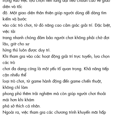
diện và tốc
độ. Một giao diện thân thiện giúp người dùng dễ dàng tìm
kiếm và bước
vào các trò chơi, từ đó nâng cao cảm giác giải trí. Đặc biệt,
việc tải
trang nhanh chóng đảm bảo người chơi không phải chờ đợi
lâu, giữ cho sự
hứng thú luôn được duy trì.
Khi tham gia vào các hoạt động giải trí trực tuyến, lựa chọn
các trò
chơi đa dạng cũng là một yếu tố quan trọng. Khả năng tiếp
cận nhiều thể
loại trò chơi, từ game hành động đến game chiến thuật,
không chỉ làm
phong phú thêm trải nghiệm mà còn giúp người chơi thoải
mái hơn khi khám
phá sở thích cá nhân.
Ngoài ra, việc tham gia các chương trình khuyến mãi hấp