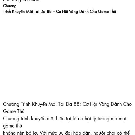
Chương
Trình Khuyến Mãi Tại Da 88 – Cơ Hội Vàng Dành Cho Game Thủ
Chương Trình Khuyến Mãi Tại Da 88: Cơ Hội Vàng Dành Cho
Game Thủ
Chương trình khuyến mãi hiện tại là cơ hội lý tưởng mà mọi
game thủ
không nên bỏ lỡ. Với mức ưu đãi hấp dẫn, người chơi có thể