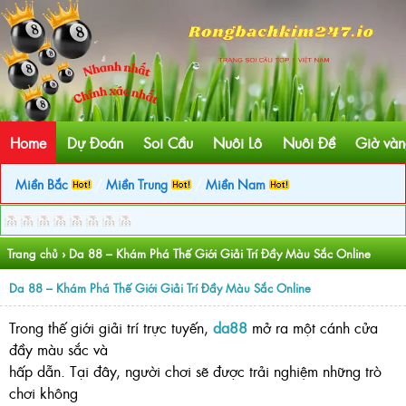
Home
Dự Đoán
Soi Cầu
Nuôi Lô
Nuôi Đề
Giờ vàn
Miền Bắc
/
Miền Trung
/
Miền Nam
Trang chủ
›
Da 88 – Khám Phá Thế Giới Giải Trí Đầy Màu Sắc Online
Da 88 – Khám Phá Thế Giới Giải Trí Đầy Màu Sắc Online
Trong thế giới giải trí trực tuyến,
da88
mở ra một cánh cửa
đầy màu sắc và
hấp dẫn. Tại đây, người chơi sẽ được trải nghiệm những trò
chơi không