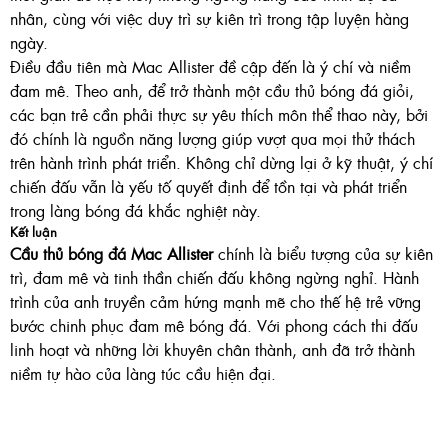
nhân, cùng với việc duy trì sự kiên trì trong tập luyện hàng
ngày.
Điều đầu tiên mà Mac Allister đề cập đến là ý chí và niềm
đam mê. Theo anh, để trở thành một cầu thủ bóng đá giỏi,
các bạn trẻ cần phải thực sự yêu thích môn thể thao này, bởi
đó chính là nguồn năng lượng giúp vượt qua mọi thử thách
trên hành trình phát triển. Không chỉ dừng lại ở kỹ thuật, ý chí
chiến đấu vẫn là yếu tố quyết định để tồn tại và phát triển
trong làng bóng đá khắc nghiệt này.
Kết luận
Cầu thủ bóng đá Mac Allister
chính là biểu tượng của sự kiên
trì, đam mê và tinh thần chiến đấu không ngừng nghỉ. Hành
trình của anh truyền cảm hứng mạnh mẽ cho thế hệ trẻ vững
bước chinh phục đam mê bóng đá. Với phong cách thi đấu
linh hoạt và những lời khuyên chân thành, anh đã trở thành
niềm tự hào của làng túc cầu hiện đại.