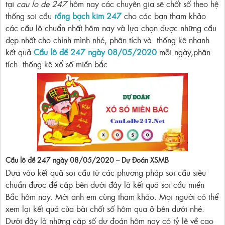
tại
cau lo de 247
hôm nay các chuyên gia sẽ chốt số theo hệ
thống soi cầu
rồng bạch kim 247
cho các bạn tham khảo
các cầu lô chuẩn nhất hôm nay và lựa chọn được những cầu
đẹp nhất cho chính mình nhé, phân tích và thống kê nhanh
kết quả
Cầu lô đề 247 ngày 08/05/2020
mỗi ngày,phân
tích thống kê xổ số miền bắc
Cầu lô đề 247 ngày 08/05/2020 – Dự Đoán XSMB
Dựa vào kết quả soi cầu từ các phương pháp soi cầu siêu
chuẩn được đề cập bên dưới đây là kết quả soi cầu miền
Bắc hôm nay. Mời anh em cùng tham khảo. Mọi người có thể
xem lại kết quả của bài chốt số hôm qua ở bên dưới nhé.
Dưới đây là những cặp số dự đoán hôm nay có tỷ lệ về cao