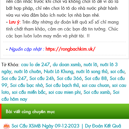
nên cân nhắc trước khi chơi và không chơi lô đề vì đó là
bất hợp pháp, chỉ nên chơi lô tô do nhà nước phát hành
vừa vui vừa đảm bảo ích nước lợi nhà bạn nhé.
⁃
Lưu ý:
Trên đây những dự đoán kết quả xổ số chỉ mang
tính chất tham khảo, cảm ơn các bạn đã tin tưởng. Chúc
các bạn luôn luôn may mắn và phát tài. !!
⁃
Nguồn cập nhật :
https://rongbachkim.uk/
Từ Khóa:
cau lo de 247
,
du doan xsmb
,
nuôi lô
,
nuôi lô 3
ngày
,
nuôi lô chuân
,
Nuôi Lô Khung
,
nuôi lô song thủ
,
soi cầu
,
Soi cầu 247
,
Soi cầu 24h
,
Soi cầu 366
,
Soi cầu 88
,
Soi cầu
99
,
Soi cầu bạc nhớ
,
Soi cầu bạch thủ
,
soi cau chuan
,
soi cau
loto
,
soi cầu miền bắc
,
soi cau mien phi
,
Soi cầu xsmb
,
Soi
cầu hôm nay
Bài viết cùng chuyên mục
Soi Cầu XSMB Ngày 09-12-2023 | Dự Đoán Kết Quả