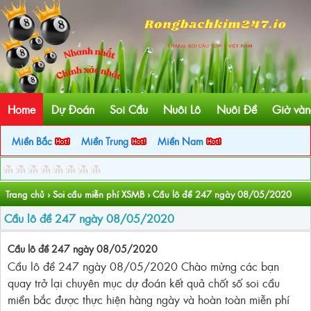
Home
Dự Đoán
Soi Cầu
Nuôi Lô
Nuôi Đề
Giờ vàn
Miền Bắc
/
Miền Trung
/
Miền Nam
Trang chủ
›
Soi cầu miễn phí XSMB
›
Cầu lô đề 247 ngày 08/05/2020
Cầu lô đề 247 ngày 08/05/2020
Cầu lô đề 247 ngày 08/05/2020
Cầu lô đề 247 ngày 08/05/2020 Chào mừng các bạn
quay trở lại chuyên mục dự đoán kết quả chốt số soi cầu
miền bắc được thực hiện hàng ngày và hoàn toàn miễn phí