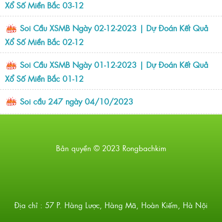
Xổ Số Miền Bắc 03-12
Soi Cầu XSMB Ngày 02-12-2023 | Dự Đoán Kết Quả
Xổ Số Miền Bắc 02-12
Soi Cầu XSMB Ngày 01-12-2023 | Dự Đoán Kết Quả
Xổ Số Miền Bắc 01-12
Soi cầu 247 ngày 04/10/2023
Bản quyền © 2023 Rongbachkim
Địa chỉ : 57 P. Hàng Lược, Hàng Mã, Hoàn Kiếm, Hà Nội