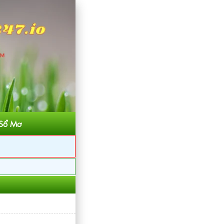
Sổ Mơ