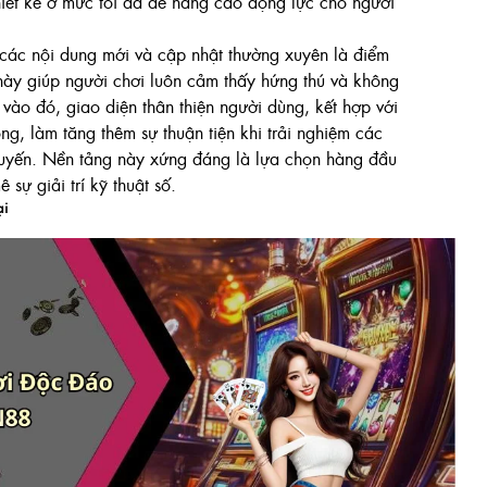
iết kế ở mức tối đa để nâng cao động lực cho người
các nội dung mới và cập nhật thường xuyên là điểm
này giúp người chơi luôn cảm thấy hứng thú và không
vào đó, giao diện thân thiện người dùng, kết hợp với
ng, làm tăng thêm sự thuận tiện khi trải nghiệm các
c tuyến. Nền tảng này xứng đáng là lựa chọn hàng đầu
sự giải trí kỹ thuật số.
ại