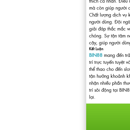
thích cá nhân. Điều
mà còn giúp người 
Chất lượng dịch vụ
người dùng. Đội ngũ 
giải đáp thắc mắc v
chóng. Sự tận tâm n
cậy, giúp người dùn
Kết Luận
BIN88
mang đến trả
trí trực tuyến tuyệt
thể thao cho đến sl
tận hưởng khoảnh kh
nhận nhiều phần thưở
trí sôi động tại BI
lại.