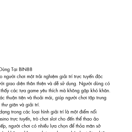
 Dùng Tại BIN88
người chơi một trải nghiệm giải trí trực tuyến độc
ới giao diện thân thiện và dễ sử dụng. Người dùng có
 thấy các tựa game yêu thích mà không gặp khó khăn.
c thuận tiện và thoải mái, giúp người chơi tập trung
thư giãn và giải trí.
ạng trong các loại hình giải trí là một điểm nổi
sino trực tuyến, trò chơi slot cho đến thể thao ảo
tiếp, người chơi có nhiều lựa chọn để thỏa mãn sở