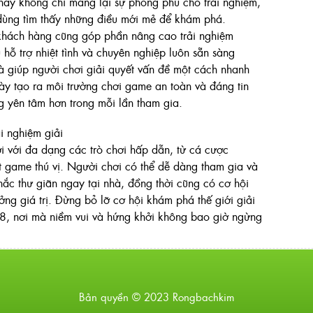
 này không chỉ mang lại sự phong phú cho trải nghiệm,
dùng tìm thấy những điều mới mẻ để khám phá.
 khách hàng cũng góp phần nâng cao trải nghiệm
hỗ trợ nhiệt tình và chuyên nghiệp luôn sẵn sàng
à giúp người chơi giải quyết vấn đề một cách nhanh
ày tạo ra môi trường chơi game an toàn và đáng tin
g yên tâm hơn trong mỗi lần tham gia.
i nghiệm giải
 vời với đa dạng các trò chơi hấp dẫn, từ cá cược
ot game thú vị. Người chơi có thể dễ dàng tham gia và
ắc thư giãn ngay tại nhà, đồng thời cũng có cơ hội
ng giá trị. Đừng bỏ lỡ cơ hội khám phá thế giới giải
N88, nơi mà niềm vui và hứng khởi không bao giờ ngừng
Bản quyền © 2023 Rongbachkim