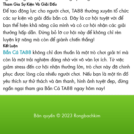
Tham Gia Sự Kiện Và Giải Đấu
Để tạo động lực cho người chơi, TA88 thường xuyên tổ chức
các sự kiện và giải đấu bắn cá. Đây là cơ hội tuyệt vời để
bạn thể hiện khả năng của mình và có cơ hội nhận các giải
thưởng hấp dẫn. Đừng bỏ lỡ cơ hội này để không chỉ rèn
luyện kỹ năng mà còn để giành chiến thắng!
Kết Luận
Bắn Cá TA88
không chỉ đơn thuần là một trò chơi giải trí mà
còn là một trải nghiệm đáng nhớ với vô vàn lợi ích. Từ việc
giảm stress đến cơ hội nhận thưởng lớn, trò chơi này đã chinh
phục được lòng của nhiều người chơi. Nếu bạn là một tín đồ
yêu thích sự thử thách và âm thanh, hình ảnh tuyệt đẹp, đừng
ngần ngại tham gia Bắn Cá TA88 ngay hôm nay!
Bản quyền © 2023 Rongbachkim