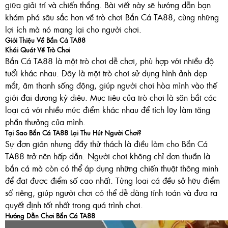
giữa giải trí và chiến thắng. Bài viết này sẽ hướng dẫn bạn
khám phá sâu sắc hơn về trò chơi Bắn Cá TA88, cùng những
lợi ích mà nó mang lại cho người chơi.
Giới Thiệu Về Bắn Cá TA88
Khái Quát Về Trò Chơi
Bắn Cá TA88 là một trò chơi dễ chơi, phù hợp với nhiều độ
tuổi khác nhau. Đây là một trò chơi sử dụng hình ảnh đẹp
mắt, âm thanh sống động, giúp người chơi hòa mình vào thế
giới đại dương kỳ diệu. Mục tiêu của trò chơi là săn bắt các
loại cá với nhiều mức điểm khác nhau để tích lũy làm tăng
phần thưởng của mình.
Tại Sao Bắn Cá TA88 Lại Thu Hút Người Chơi?
Sự đơn giản nhưng đầy thử thách là điều làm cho Bắn Cá
TA88 trở nên hấp dẫn. Người chơi không chỉ đơn thuần là
bắn cá mà còn có thể áp dụng những chiến thuật thông minh
để đạt được điểm số cao nhất. Từng loại cá đều sở hữu điểm
số riêng, giúp người chơi có thể dễ dàng tính toán và đưa ra
quyết định tốt nhất trong quá trình chơi.
Hướng Dẫn Chơi Bắn Cá TA88