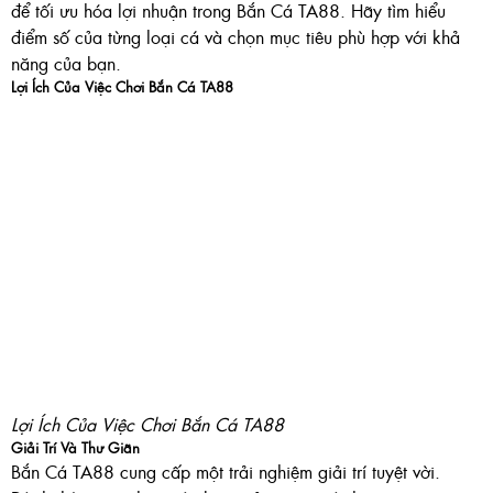
để tối ưu hóa lợi nhuận trong Bắn Cá TA88. Hãy tìm hiểu
điểm số của từng loại cá và chọn mục tiêu phù hợp với khả
năng của bạn.
Lợi Ích Của Việc Chơi Bắn Cá TA88
Lợi Ích Của Việc Chơi Bắn Cá TA88
Giải Trí Và Thư Giãn
Bắn Cá TA88 cung cấp một trải nghiệm giải trí tuyệt vời.