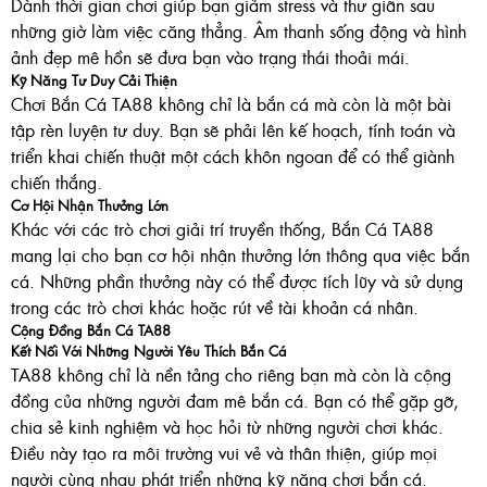
Dành thời gian chơi giúp bạn giảm stress và thư giãn sau
những giờ làm việc căng thẳng. Âm thanh sống động và hình
ảnh đẹp mê hồn sẽ đưa bạn vào trạng thái thoải mái.
Kỹ Năng Tư Duy Cải Thiện
Chơi Bắn Cá TA88 không chỉ là bắn cá mà còn là một bài
tập rèn luyện tư duy. Bạn sẽ phải lên kế hoạch, tính toán và
triển khai chiến thuật một cách khôn ngoan để có thể giành
chiến thắng.
Cơ Hội Nhận Thưởng Lớn
Khác với các trò chơi giải trí truyền thống, Bắn Cá TA88
mang lại cho bạn cơ hội nhận thưởng lớn thông qua việc bắn
cá. Những phần thưởng này có thể được tích lũy và sử dụng
trong các trò chơi khác hoặc rút về tài khoản cá nhân.
Cộng Đồng Bắn Cá TA88
Kết Nối Với Những Người Yêu Thích Bắn Cá
TA88 không chỉ là nền tảng cho riêng bạn mà còn là cộng
đồng của những người đam mê bắn cá. Bạn có thể gặp gỡ,
chia sẻ kinh nghiệm và học hỏi từ những người chơi khác.
Điều này tạo ra môi trường vui vẻ và thân thiện, giúp mọi
người cùng nhau phát triển những kỹ năng chơi bắn cá.